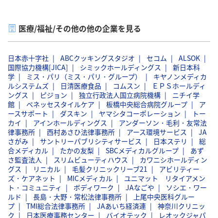
医療/福祉/その他の他の企業を見る
日本赤十字社
ABCクッキングスタジオ
セコム
ALSOK
国際協力機構[JICA]
シミックホールディングス
新日本科
学
ミス・パリ（ミス・パリ・グループ）
キヤノンメディカ
ルシステムズ
日清医療食品
コムスン
ＥＰＳホールディ
ングス
ピジョン
独立行政法人国立病院機構
ニチイ学
館
ベネッセスタイルケア
板橋中央総合病院グループ
ア
ースサポート
ダスキン
ヤマシタコーポレーション
トー
カイ
アインホールディングス
アンダーソン・毛利・友常法
律事務所
西村あさひ法律事務所
アース環境サービス
JA
さがみ
サントリーパブリシティサービス
日本ステリ
総
合メディカル
たかの友梨
SBCメディカルグループ
あず
さ監査法人
スリムビューティハウス
カワニシホールディン
グス
リニカル
毛髪クリニックリーブ21
アビリティー
ズ・ケアネット
MICメディカル
ユニマット リタイアメン
ト・コミュニティ
ボディワーク
JAなごや
ソシエ・ワー
ルド
長島・大野・常松法律事務所
上尾中央医科グルー
プ
TMI総合法律事務所
JAあいち経済連
神奈川クリニッ
ク
日本医療事務センター
バイオテック
レオックジャパ