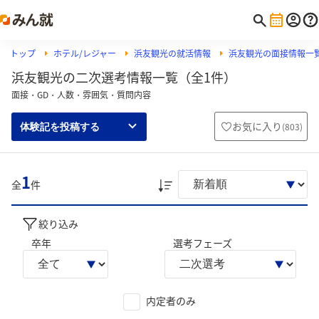
トップ
ホテル/レジャー
浜友観光の就活情報
浜友観光の面接情報一
浜友観光の二次選考情報一覧（全1件）
面接・GD・人数・雰囲気・質問内容
お気に入り
(
803
)
体験記を投稿する
1
全
件
絞り込み
卒年
選考フェーズ
内定者のみ