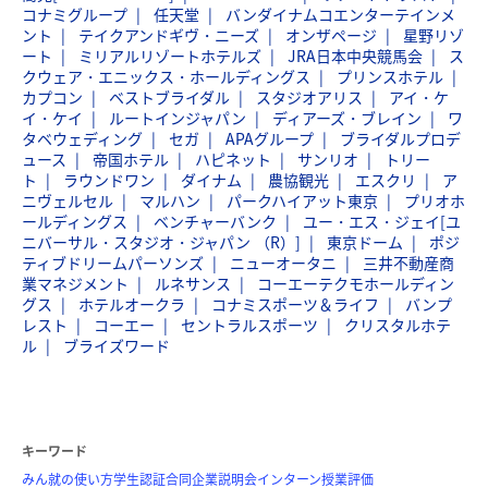
コナミグループ
任天堂
バンダイナムコエンターテインメ
ント
テイクアンドギヴ・ニーズ
オンザページ
星野リゾ
ート
ミリアルリゾートホテルズ
JRA日本中央競馬会
ス
クウェア・エニックス・ホールディングス
プリンスホテル
カプコン
ベストブライダル
スタジオアリス
アイ・ケ
イ・ケイ
ルートインジャパン
ディアーズ・ブレイン
ワ
タベウェディング
セガ
APAグループ
ブライダルプロデ
ュース
帝国ホテル
ハピネット
サンリオ
トリー
ト
ラウンドワン
ダイナム
農協観光
エスクリ
ア
ニヴェルセル
マルハン
パークハイアット東京
プリオホ
ールディングス
ベンチャーバンク
ユー・エス・ジェイ[ユ
ニバーサル・スタジオ・ジャパン （R）]
東京ドーム
ポジ
ティブドリームパーソンズ
ニューオータニ
三井不動産商
業マネジメント
ルネサンス
コーエーテクモホールディン
グス
ホテルオークラ
コナミスポーツ＆ライフ
バンプ
レスト
コーエー
セントラルスポーツ
クリスタルホテ
ル
ブライズワード
キーワード
みん就の使い方
学生認証
合同企業説明会
インターン
授業評価