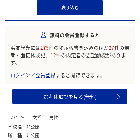
絞り込む
無料の会員登録すると
浜友観光には
275
件の掲示板書き込みのほか
27
件の選
考・面接体験記、
12
件の内定者の志望動機がありま
す。
ログイン／会員登録
すると閲覧できます。
選考体験記を見る(無料)
27年卒
文系
男性
学校名
：
非公開
職種
：
非公開