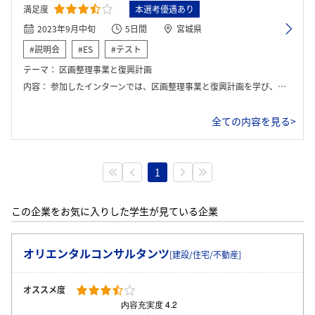
満足度
本選考優遇あり
2023年9月中旬
5日間
宮城県
#説明会
#ES
#テスト
テーマ：
区画整理事業と復興計画
内容：
参加したインターンでは、区画整理事業と復興計画を学び、災害で被災した地域の再建に携わりました。まず、区画整理の基本や法的な枠組み、復興計画の手法を学んだ後、現地調査を通じて被災地の状況を確認しました。避難経路の確保やインフラ整備が重要な課題となり、住民の意向を反映した土地利用計画を立案しました。最終的に、プレゼンを行い復興計画を提案し、住民と自治体の協力の重要性を強調しました。
全ての内容を見る>
1
この企業をお気に入りした学生が見ている企業
オリエンタルコンサルタンツ
[建設/住宅/不動産]
オススメ度