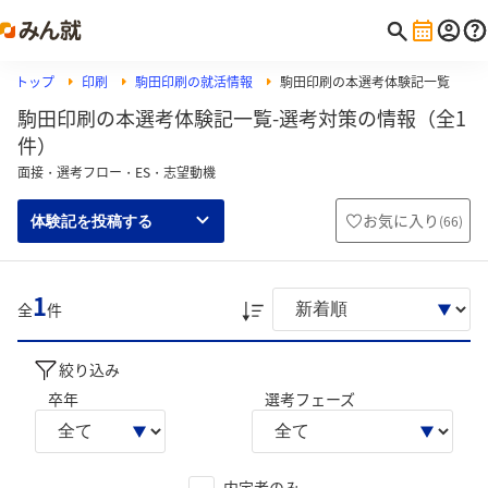
トップ
印刷
駒田印刷の就活情報
駒田印刷の本選考体験記一覧
駒田印刷の本選考体験記一覧-選考対策の情報（全1
件）
面接・選考フロー・ES・志望動機
お気に入り
(
66
)
体験記を投稿する
1
全
件
絞り込み
卒年
選考フェーズ
内定者のみ