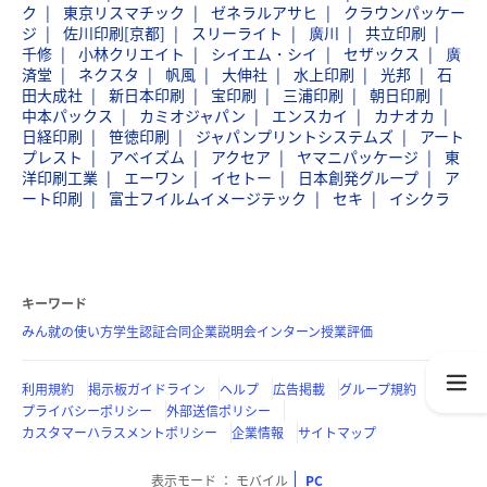
ク
東京リスマチック
ゼネラルアサヒ
クラウンパッケー
ジ
佐川印刷[京都]
スリーライト
廣川
共立印刷
千修
小林クリエイト
シイエム・シイ
セザックス
廣
済堂
ネクスタ
帆風
大伸社
水上印刷
光邦
石
田大成社
新日本印刷
宝印刷
三浦印刷
朝日印刷
中本パックス
カミオジャパン
エンスカイ
カナオカ
日経印刷
笹徳印刷
ジャパンプリントシステムズ
アート
プレスト
アベイズム
アクセア
ヤマニパッケージ
東
洋印刷工業
エーワン
イセトー
日本創発グループ
ア
ート印刷
富士フイルムイメージテック
セキ
イシクラ
キーワード
みん就の使い方
学生認証
合同企業説明会
インターン
授業評価
利用規約
掲示板ガイドライン
ヘルプ
広告掲載
グループ規約
プライバシーポリシー
外部送信ポリシー
カスタマーハラスメントポリシー
企業情報
サイトマップ
表示モード
モバイル
PC