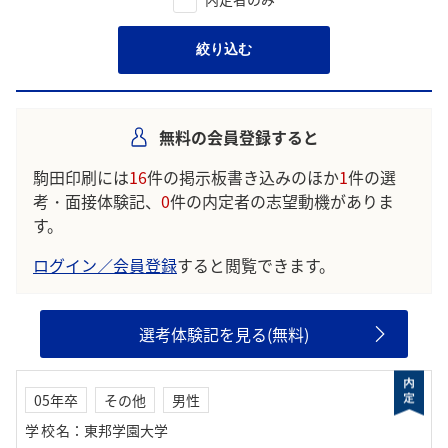
絞り込む
無料の会員登録すると
駒田印刷には
16
件の掲示板書き込みのほか
1
件の選
考・面接体験記、
0
件の内定者の志望動機がありま
す。
ログイン／会員登録
すると閲覧できます。
選考体験記を見る(無料)
05年卒
その他
男性
学校名
：
東邦学園大学