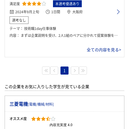
満足度
本選考優遇あり
2024年9月上旬
1日間
大阪府
選考なし
テーマ：
技術職1day仕事体験
内容：
まずは企業説明を受け、2人1組のペアに分かれて提案体験を行いました。製品の提案を話し合い、スライドを作り全体に向けて発表を行いました。発表のフィードバックを受けた後は、設計図制作の体験を行いました。その後、先輩社員との座談会が行われ、インターンシップ終了。
全ての内容を見る>
1
この企業をお気に入りした学生が見ている企業
三菱電機
[電機/機械/材料]
オススメ度