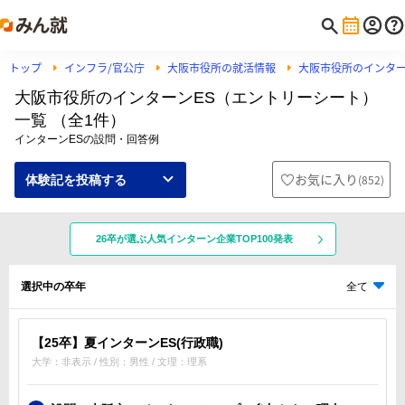
トップ
インフラ/官公庁
大阪市役所の就活情報
大阪市役所のインタ
大阪市役所のインターンES（エントリーシート）
一覧 （全1件）
インターンESの設問・回答例
お気に入り
(
852
)
体験記を投稿する
26卒が選ぶ人気インターン企業TOP100発表
選択中の卒年
全て
【25卒】夏インターンES(行政職)
大学：非表示 / 性別：男性 / 文理：理系