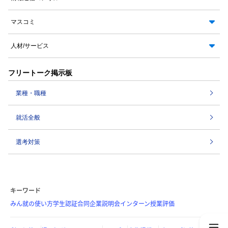
マスコミ
人材/サービス
フリートーク掲示板
業種・職種
就活全般
選考対策
キーワード
みん就の使い方
学生認証
合同企業説明会
インターン
授業評価