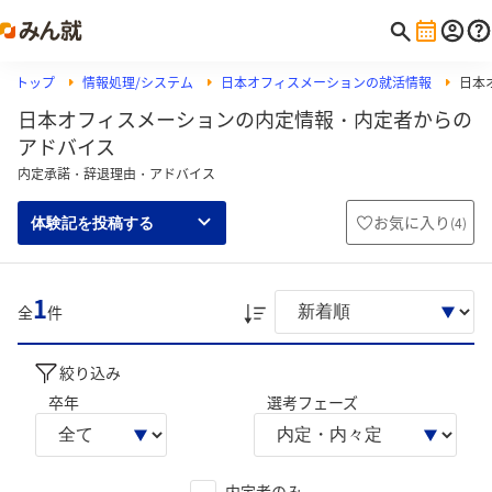
トップ
情報処理/システム
日本オフィスメーションの就活情報
日本
日本オフィスメーションの内定情報・内定者からの
アドバイス
内定承諾・辞退理由・アドバイス
お気に入り
(
4
)
体験記を投稿する
1
全
件
絞り込み
卒年
選考フェーズ
内定者のみ