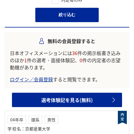
絞り込む
無料の会員登録すると
日本オフィスメーションには
36
件の掲示板書き込み
のほか
1
件の選考・面接体験記、
0
件の内定者の志望
動機があります。
ログイン／会員登録
すると閲覧できます。
選考体験記を見る(無料)
04年卒
理系
男性
学校名
：
京都産業大学