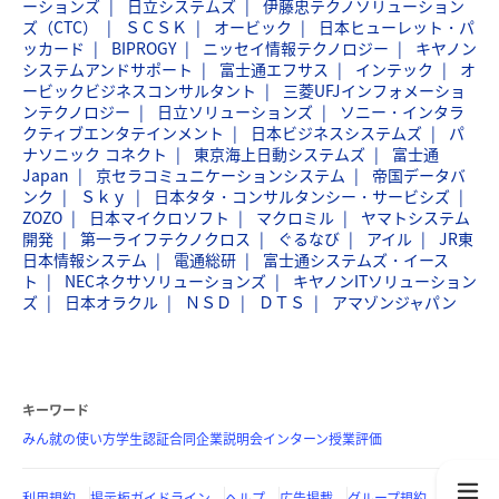
ーションズ
日立システムズ
伊藤忠テクノソリューション
ズ（CTC）
ＳＣＳＫ
オービック
日本ヒューレット・パ
ッカード
BIPROGY
ニッセイ情報テクノロジー
キヤノン
システムアンドサポート
富士通エフサス
インテック
オ
ービックビジネスコンサルタント
三菱UFJインフォメーショ
ンテクノロジー
日立ソリューションズ
ソニー・インタラ
クティブエンタテインメント
日本ビジネスシステムズ
パ
ナソニック コネクト
東京海上日動システムズ
富士通
Japan
京セラコミュニケーションシステム
帝国データバ
ンク
Ｓｋｙ
日本タタ・コンサルタンシー・サービシズ
ZOZO
日本マイクロソフト
マクロミル
ヤマトシステム
開発
第一ライフテクノクロス
ぐるなび
アイル
JR東
日本情報システム
電通総研
富士通システムズ・イース
ト
NECネクサソリューションズ
キヤノンITソリューション
ズ
日本オラクル
ＮＳＤ
ＤＴＳ
アマゾンジャパン
キーワード
みん就の使い方
学生認証
合同企業説明会
インターン
授業評価
利用規約
掲示板ガイドライン
ヘルプ
広告掲載
グループ規約