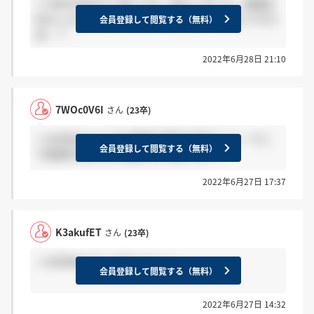
＞7WOc0V6Iさん 同じです、安心しました。直接お
伝えしたいということは、内々定という感じですか
会員登録して閲覧する（無料）
ね…？
2022年6月28日 21:10
7WOc0V6I
さん
(23卒)
＞x2l3k9pyさん 私は面談の案内が来ました！ そこ
会員登録して閲覧する（無料）
で結果を伝えられる感じだと思います！
2022年6月27日 17:37
K3akufET
さん
(23卒)
＞x2l3k9pyさん きましたー！
会員登録して閲覧する（無料）
2022年6月27日 14:32