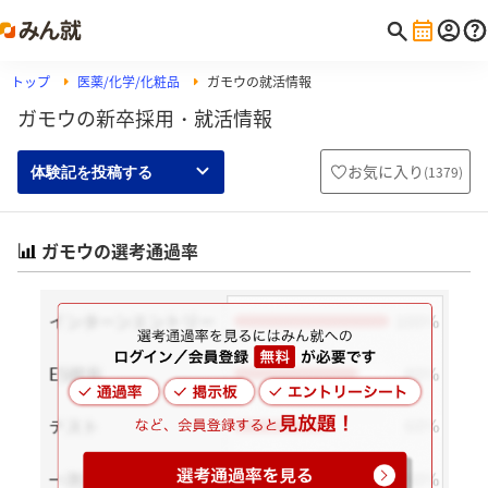
トップ
医薬/化学/化粧品
ガモウの就活情報
ガモウの新卒採用・就活情報
お気に入り
(
1379
)
体験記を投稿する
ガモウの選考通過率