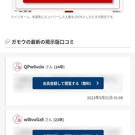
※インターン、本選考にエントリーした人数を100％としたときの割合です。
ガモウの最新の掲示版口コミ
QPw6vclo
さん
(24卒)
＞wl8vuGz8さん 筆記試験の内容はどんな感じでし
会員登録して閲覧する（無料）
たか？ やっぱり玉手箱形式ですかね？
2023年5月31日 01:08
wl8vuGz8
さん
(23卒)
＞7WOc0V6Iさん 筆記試験どのようなものだったか