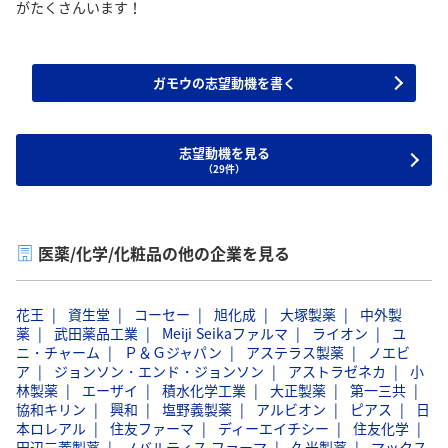
がたくさんいます！
ガモウの志望動機を書く
志望動機を見る
（29件）
医薬/化学/化粧品の他の企業を見る
花王
資生堂
コーセー
旭化成
大塚製薬
中外製
薬
武田薬品工業
Meiji Seikaファルマ
ライオン
ユ
ニ・チャーム
Ｐ＆Ｇジャパン
アステラス製薬
ノエビ
ア
ジョンソン・エンド・ジョンソン
アストラゼネカ
小
林製薬
エーザイ
積水化学工業
大正製薬
第一三共
協和キリン
興和
塩野義製薬
アルビオン
ピアス
日
本ロレアル
住友ファーマ
ディーエイチシー
住友化学
田辺三菱製薬
ノバルティス ファーマ
久光製薬
マックス