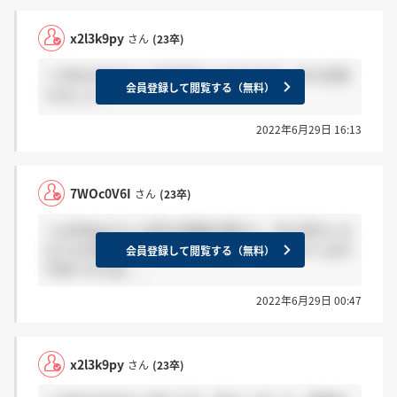
x2l3k9py
さん
(23卒)
＞7WOc0V6Iさん 今日来社したのですが、内々定頂
会員登録して閲覧する（無料）
けました！
2022年6月29日 16:13
7WOc0V6I
さん
(23卒)
＞x2l3k9pyさん 去年の投稿を遡ると、内々定をいた
だける可能性が高い気がします。 それでもやっぱり
会員登録して閲覧する（無料）
不安ですよね、、
2022年6月29日 00:47
x2l3k9py
さん
(23卒)