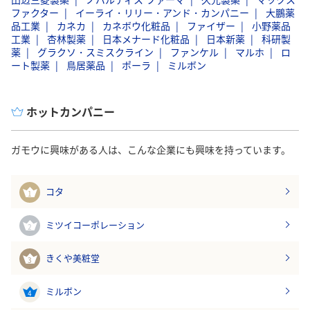
ファクター
イーライ・リリー・アンド・カンパニー
大鵬薬
品工業
カネカ
カネボウ化粧品
ファイザー
小野薬品
工業
杏林製薬
日本メナード化粧品
日本新薬
科研製
薬
グラクソ・スミスクライン
ファンケル
マルホ
ロ
ート製薬
鳥居薬品
ポーラ
ミルボン
ホットカンパニー
ガモウに興味がある人は、こんな企業にも興味を持っています。
コタ
1
ミツイコーポレーション
2
きくや美粧堂
3
ミルボン
4