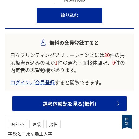
絞り込む
無料の会員登録すると
日立プリンティングソリューションズには
30
件の掲
示板書き込みのほか
1
件の選考・面接体験記、
0
件の
内定者の志望動機があります。
ログイン／会員登録
すると閲覧できます。
選考体験記を見る(無料)
04年卒
理系
男性
学校名
：
東京農工大学