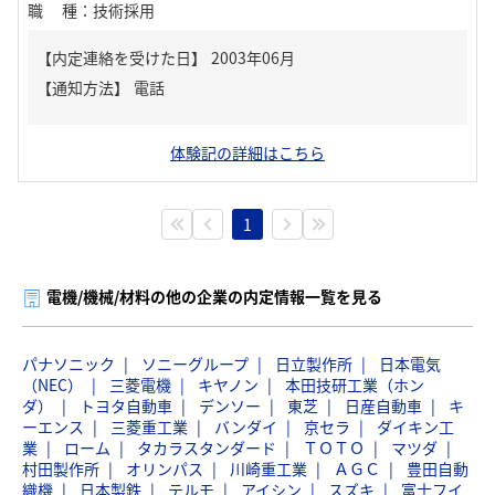
職種
：
技術採用
【内定連絡を受けた日】
2003年06月
【通知方法】
電話
体験記の詳細はこちら
1
電機/機械/材料の他の企業の内定情報一覧を見る
パナソニック
ソニーグループ
日立製作所
日本電気
（NEC）
三菱電機
キヤノン
本田技研工業（ホン
ダ）
トヨタ自動車
デンソー
東芝
日産自動車
キ
ーエンス
三菱重工業
バンダイ
京セラ
ダイキン工
業
ローム
タカラスタンダード
ＴＯＴＯ
マツダ
村田製作所
オリンパス
川崎重工業
ＡＧＣ
豊田自動
織機
日本製鉄
テルモ
アイシン
スズキ
富士フイ