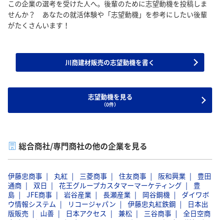
この企業の選考を受けた人へ。後輩のために志望動機を投稿しま
せんか？ あなたの就活体験や「志望動機」を参考にしたい後輩
がたくさんいます！
川商建材販売の志望動機を書く
志望動機を見る
（0件）
総合商社/専門商社の他の企業を見る
伊藤忠商事
丸紅
三菱商事
住友商事
阪和興業
豊田
通商
双日
花王グループカスタマーマーケティング
豊
島
JFE商事
岩谷産業
長瀬産業
岡谷鋼機
ダイワボ
ウ情報システム
リコージャパン
伊藤忠丸紅鉄鋼
日本出
版販売
山善
日本アクセス
兼松
三谷商事
全日空商