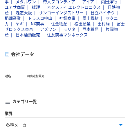
事
メタルワン
帝人フロンティア
アイア
内田洋行
ユアサ商事
蝶理
ネクスティ エレクトロニクス
日鉄物
産
瀧定大阪
サンコーインダストリー
日立ハイテク
稲畑産業
トラスコ中山
神鋼商事
冨士機材
マクニ
カ
ヤギ
NX商事
住金物産
松田産業
田村駒
富士
ゼロックス東京
アズワン
モリタ
西本貿易
片岡物
産
日本酒類販売
住友商事マシネックス
会社データ
社名
川商建材販売
カテゴリ一覧
業界
各種メーカー