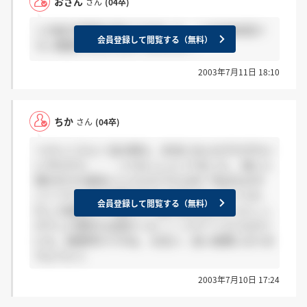
おさん
さん
(04卒)
この前2次面接を受けてきました。この先後何回ぐ
会員登録して閲覧する（無料）
らい面接があるか分かりませんか？
2003年7月11日 18:10
ちか
さん
(04卒)
＞けいこさんへ 私の時も、本当にみんなそれぞれい
い子だから・・・っておっしゃってました。 逆に人
事の方々も相当いい人たちですよね^^ 私はものす
ごくフランクにお話させていただいて、というか、
会員登録して閲覧する（無料）
むしろ談笑という感じで、後で考えるともっとしっ
かりした事言えば良かったー！って(^-^; とにもかく
にも、結果待ちですね。 お互い、良い結果になりま
すように☆
2003年7月10日 17:24