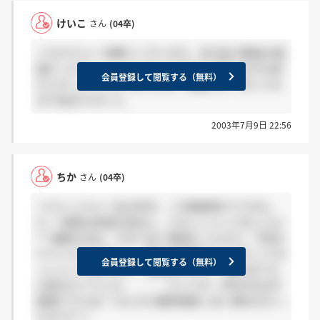
けいこ
さん
(04卒)
＞ちかさんへ 有難うございます。多分私が最後の面
接だったらしく、みんないい子たちで選ぶのが大変
会員登録して閲覧する（無料）
だとおっしゃっていましたよ。来週かぁ、待ってみ
ます★ありがとう。
2003年7月9日 22:56
ちか
さん
(04卒)
＞けいこさんへ 私も昨日、二次面接受けてきまし
た！ 結果は来週の初めに、とおっしゃってましたよ
^^ 連絡方法は、今まで全て電話だったので、今回も
そうじゃないかと。。 昨日は全部で11人会うってお
会員登録して閲覧する（無料）
っしゃってましたが、 採用は3人だし、選ぶほうも
大変みたいでした。 ・・・というか、昨日のは2次
面接ですよね？ なんだか最終面接っぽい締め方だっ
たので(^-^;