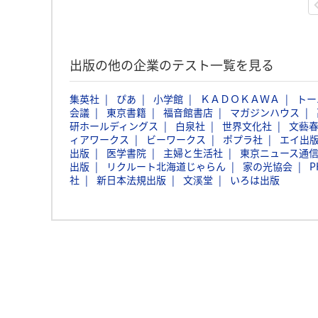
出版の他の企業のテスト一覧を見る
集英社
ぴあ
小学館
ＫＡＤＯＫＡＷＡ
トー
会議
東京書籍
福音館書店
マガジンハウス
研ホールディングス
白泉社
世界文化社
文藝
ィアワークス
ビーワークス
ポプラ社
エイ出
出版
医学書院
主婦と生活社
東京ニュース通
出版
リクルート北海道じゃらん
家の光協会
P
社
新日本法規出版
文溪堂
いろは出版