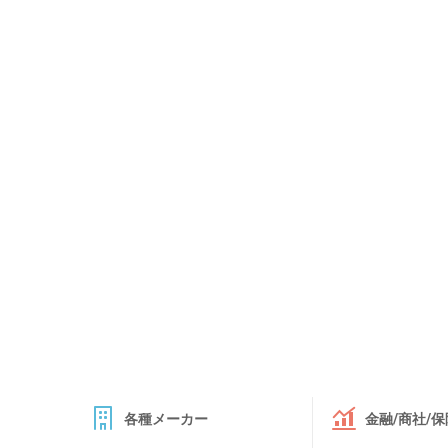
各種メーカー
金融/商社/保