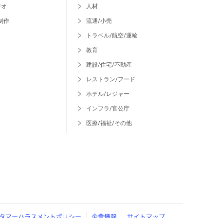
ジオ
人材
制作
流通/小売
トラベル/航空/運輸
教育
建設/住宅/不動産
レストラン/フード
ホテル/レジャー
インフラ/官公庁
医療/福祉/その他
タマーハラスメントポリシー
企業情報
サイトマップ