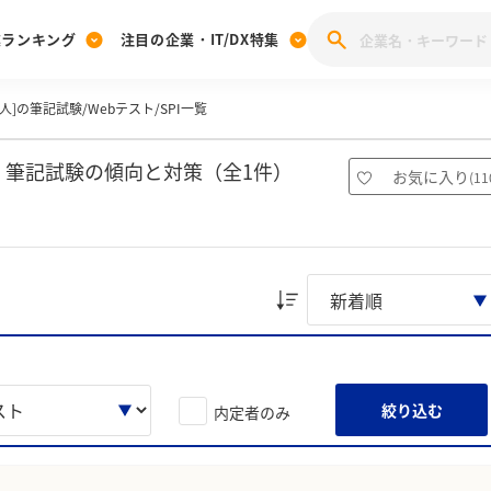
業ランキング
注目の企業・IT/DX特集
人]の筆記試験/Webテスト/SPI一覧
注目の企業特集
みんなのIT業界新卒就職人気企業ランキング
みんな
[27卒] 本選考体験記投稿キャンペーン
28卒 注目企業特集
27卒 注目企業特集
みんなのDX企業就職ブランド調査
ト・筆記試験の傾向と対策（全1件）
お気に入り
(
11
注目のIT・DX企業特集
28卒 IT・DX企業特集
27卒 IT・DX企業特集
28卒
みんなのIT業界新卒就職人気企業ランキング
みんな
企業研究
絞り込む
内定者のみ