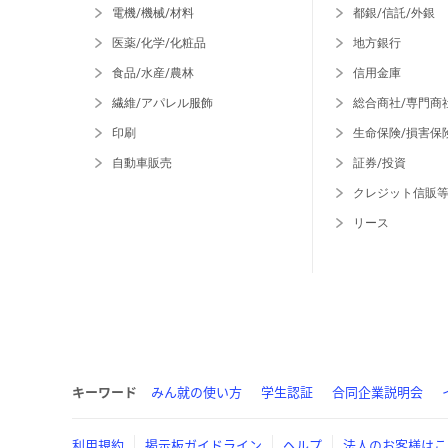
電機/機械/材料
都銀/信託/外銀
医薬/化学/化粧品
地方銀行
食品/水産/農林
信用金庫
繊維/アパレル服飾
総合商社/専門商
印刷
生命保険/損害保
自動車販売
証券/投資
クレジット信販
リース
キーワード
みん就の使い方
学生認証
合同企業説明会
利用規約
掲示板ガイドライン
ヘルプ
法人のお客様はこ