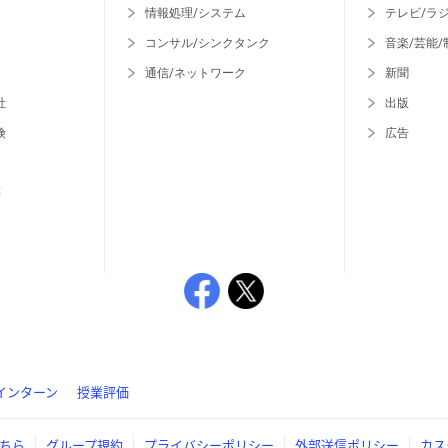
情報処理/システム
テレビ/ラ
コンサル/シンクタンク
音楽/芸能/
通信/ネットワーク
新聞
社
出版
険
広告
等
インターン
授業評価
ちら
グループ規約
プライバシーポリシー
外部送信ポリシー
カス