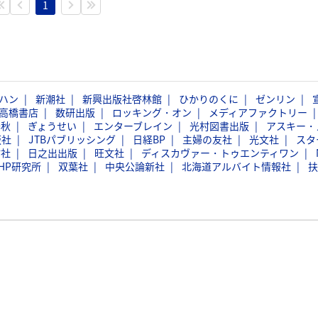
1
ハン
新潮社
新興出版社啓林館
ひかりのくに
ゼンリン
高橋書店
数研出版
ロッキング・オン
メディアファクトリー
春秋
ぎょうせい
エンターブレイン
光村図書出版
アスキー・
版社
JTBパブリッシング
日経BP
主婦の友社
光文社
スタ
信社
日之出出版
旺文社
ディスカヴァー・トゥエンティワン
HP研究所
双葉社
中央公論新社
北海道アルバイト情報社
扶