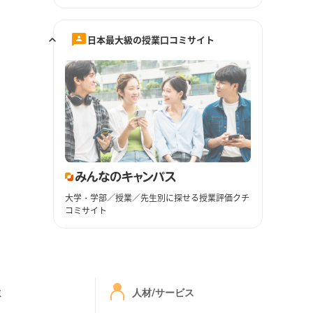
日本最大級の授業口コミサイト
大学・学部／授業／先生別に探せる授業評価クチ
コミサイト
ミ
人材/サービス