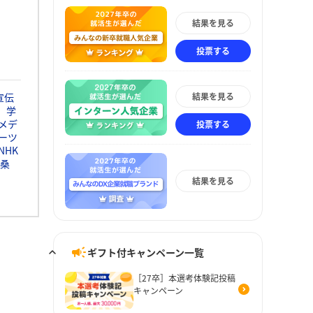
結果を見る
投票する
結果を見る
宣伝
学
メデ
投票する
ーツ
NHK
桑
結果を見る
ギフト付キャンペーン一覧
［27卒］本選考体験記投稿
キャンペーン