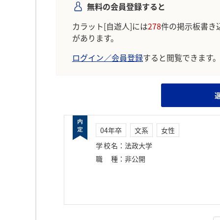
無料の会員登録すると
カラット[自遊人]には
278
件の掲示板書き
があります。
ログイン／会員登録
すると閲覧できます
04年卒
文系
女性
学校名
：
法政大学
職種
：
非公開