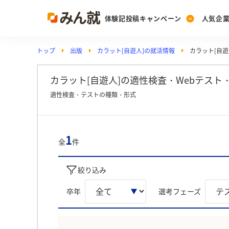
体験記投稿キャンペーン
人気企
トップ
出版
カラット[自遊人]の就活情報
カラット[自遊
Post
Ranking
PickUp
投稿する
ランキングを見る
注目の企業特集
カラット[自遊人]の適性検査・Webテス
適性検査・テストの種類・形式
Vote
投票する
1
全
件
動画で知ろう！業界・
絞り込み
卒年
選考フェーズ