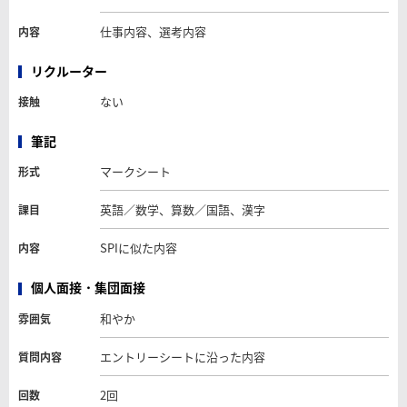
仕事内容、選考内容
内容
リクルーター
ない
接触
筆記
マークシート
形式
英語／数学、算数／国語、漢字
課目
SPIに似た内容
内容
個人面接・集団面接
和やか
雰囲気
エントリーシートに沿った内容
質問内容
2回
回数