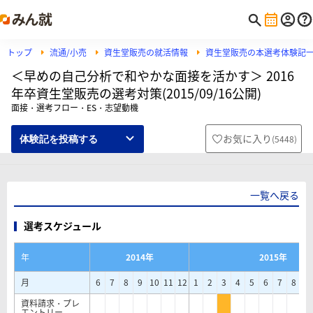
トップ
流通/小売
資生堂販売の就活情報
資生堂販売の本選考体験記
＜早めの自己分析で和やかな面接を活かす＞ 2016
年卒資生堂販売の選考対策(2015/09/16公開)
面接・選考フロー・ES・志望動機
お気に入り
(
5448
)
体験記を投稿する
一覧へ戻る
選考スケジュール
年
2014年
2015年
月
6
7
8
9
10
11
12
1
2
3
4
5
6
7
8
9
資料請求・プレ
エントリー