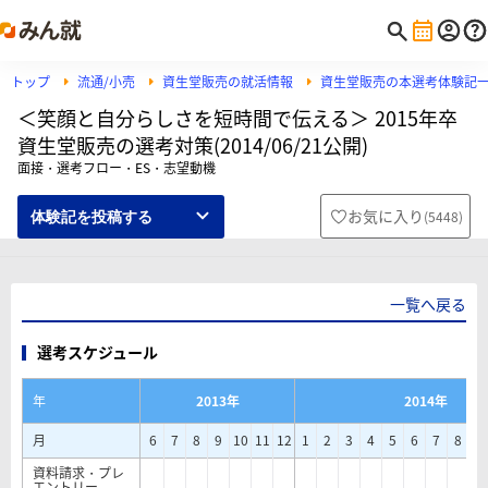
トップ
流通/小売
資生堂販売の就活情報
資生堂販売の本選考体験記
＜笑顔と自分らしさを短時間で伝える＞ 2015年卒
資生堂販売の選考対策(2014/06/21公開)
面接・選考フロー・ES・志望動機
お気に入り
(
5448
)
体験記を投稿する
一覧へ戻る
選考スケジュール
年
2013年
2014年
月
6
7
8
9
10
11
12
1
2
3
4
5
6
7
8
9
資料請求・プレ
エントリー