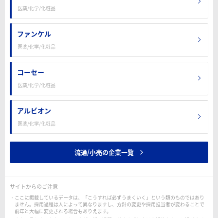
医薬/化学/化粧品
ファンケル
医薬/化学/化粧品
コーセー
医薬/化学/化粧品
アルビオン
医薬/化学/化粧品
流通/小売の企業一覧
サイトからのご注意
ここに掲載しているデータは、「こうすれば必ずうまくいく」という類のものではあり
ません。採用過程は人によって異なりますし、方針の変更や採用担当者が変わることで
前年と大幅に変更される場合もありえます。