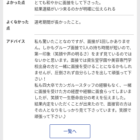
とても和やかに面接をして下さった。
よかった点
結果連絡がいつ来るのかが明確に伝えられる
選考期間が長かったこと。
よくなかった
点
私も驚いたことなのですが、面接が1回しかありませ
アドバイス
ん。しかもグループ面接で1人の持ち時間が短いので、
第一印象（笑顔や声の明るさ）をまず見ているのでは
ないかと思います。面接では資生堂学園や美容専門学
校出身の方と一緒に面接を受けることになるかもしれ
ませんが、圧倒されず自分らしさを出して頑張って下
さい！
私も四大卒でカンガルースタッフの経験もなく、一緒
に面接を受けた方の経歴や経験に面食らってしまいま
したが、笑顔で一生懸命自分の考えを伝えました。
結果内定をいただくことが出来たので、面接官の方は
その人となりをしっかり見て下さっています。笑顔で
頑張って下さい♪
一覧へ