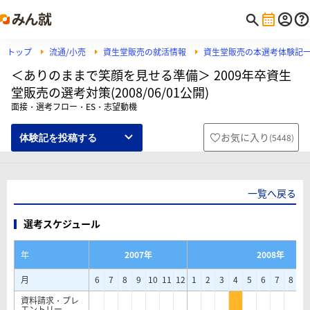
トップ
流通/小売
資生堂販売の就活情報
資生堂販売の本選考体験記
＜ありのままで笑顔を見せる準備＞ 2009年卒資生
堂販売の選考対策(2008/06/01公開)
面接・選考フロー・ES・志望動機
お気に入り
(
5448
)
体験記を投稿する
一覧へ戻る
選考スケジュール
年
2007年
2008年
月
6
7
8
9
10
11
12
1
2
3
4
5
6
7
8
9
資料請求・プレ
エントリー