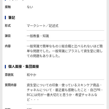
ない
接触
筆記
マークシート／記述式
形式
一般教養・知識
課目
一般常識で簡単なもの☆総合職と比べられないほど簡
内容
単な問題でした。一般常識にプラスして資生堂に関し
ての問題もありました。
個人面接・集団面接
和やか
雰囲気
資生堂についての印象・使っているスキンケア商品・
質問内容
チャネルについて・最近最も感動したこと・自己PR・
BCには何が一番大切だと思うか・希望チャネルな
ど・・・