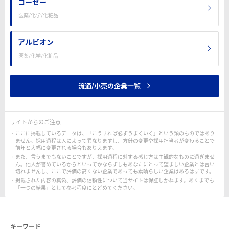
コーセー
医薬/化学/化粧品
アルビオン
医薬/化学/化粧品
流通/小売の企業一覧
サイトからのご注意
ここに掲載しているデータは、「こうすれば必ずうまくいく」という類のものではあり
ません。採用過程は人によって異なりますし、方針の変更や採用担当者が変わることで
前年と大幅に変更される場合もありえます。
また、言うまでもないことですが、採用過程に対する感じ方は主観的なものに過ぎませ
ん。他人が誉めているからといってかならずしもあなたにとって望ましい企業とは言い
切れませんし、ここで評価の高くない企業であっても素晴らしい企業はあるはずです。
掲載された内容の真偽、評価の信頼性について当サイトは保証しかねます。あくまでも
「一つの結果」として参考程度にとどめてください。
キーワード