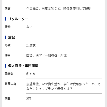
企業概要、募集要項など、映像を使用して説明
内容
リクルーター
ない
接触
筆記
記述式
形式
国語、漢字／一般教養・知識
課目
個人面接・集団面接
和やか
雰囲気
志望動機、なぜ資生堂か、学生時代頑張ったこと、あ
質問内容
なたにとってブランド価値とは？
2回
回数