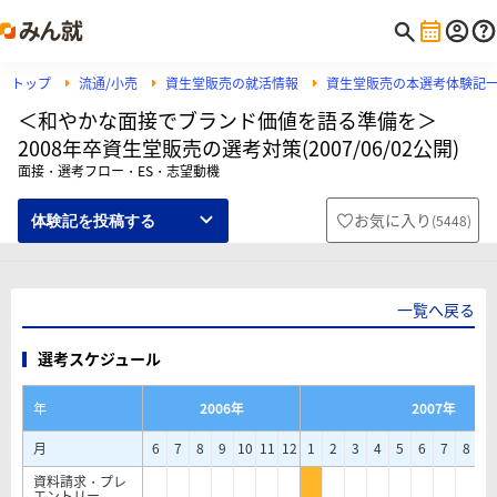
トップ
流通/小売
資生堂販売の就活情報
資生堂販売の本選考体験記
＜和やかな面接でブランド価値を語る準備を＞
2008年卒資生堂販売の選考対策(2007/06/02公開)
面接・選考フロー・ES・志望動機
お気に入り
(
5448
)
体験記を投稿する
一覧へ戻る
選考スケジュール
年
2006年
2007年
月
6
7
8
9
10
11
12
1
2
3
4
5
6
7
8
9
資料請求・プレ
エントリー