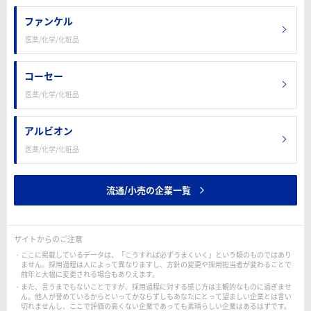
ファンケル
医薬/化学/化粧品
コーセー
医薬/化学/化粧品
アルビオン
医薬/化学/化粧品
流通/小売の企業一覧
サイトからのご注意
ここに掲載しているデータは、「こうすれば必ずうまくいく」という類のものではあり
ません。採用過程は人によって異なりますし、方針の変更や採用担当者が変わることで
前年と大幅に変更される場合もありえます。
また、言うまでもないことですが、採用過程に対する感じ方は主観的なものに過ぎませ
ん。他人が誉めているからといってかならずしもあなたにとって望ましい企業とは言い
切れませんし、ここで評価の高くない企業であっても素晴らしい企業はあるはずです。