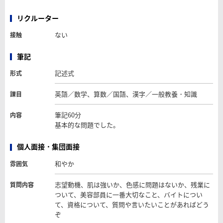
リクルーター
ない
接触
筆記
記述式
形式
英語／数学、算数／国語、漢字／一般教養・知識
課目
筆記60分
内容
基本的な問題でした。
個人面接・集団面接
和やか
雰囲気
志望動機、肌は強いか、色感に問題はないか、残業に
質問内容
ついて、美容部員に一番大切なこと、バイトについ
て、資格について、質問や言いたいことがあればどう
ぞ