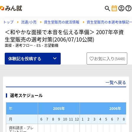
トップ
流通/小売
資生堂販売の就活情報
資生堂販売の本選考体験記
＜和やかな面接で本音を伝える準備＞ 2007年卒資
生堂販売の選考対策(2006/07/10公開)
面接・選考フロー・ES・志望動機
お気に入り
(
5448
)
体験記を投稿する
一覧へ戻る
選考スケジュール
年
2005年
2006年
月
6
7
8
9
10
11
12
1
2
3
4
5
6
7
8
9
資料請求・プレ
エントリー