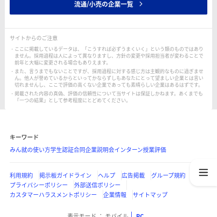
流通/小売の企業一覧
サイトからのご注意
ここに掲載しているデータは、「こうすれば必ずうまくいく」という類のものではあり
ません。採用過程は人によって異なりますし、方針の変更や採用担当者が変わることで
前年と大幅に変更される場合もありえます。
また、言うまでもないことですが、採用過程に対する感じ方は主観的なものに過ぎませ
ん。他人が誉めているからといってかならずしもあなたにとって望ましい企業とは言い
切れませんし、ここで評価の高くない企業であっても素晴らしい企業はあるはずです。
掲載された内容の真偽、評価の信頼性について当サイトは保証しかねます。あくまでも
「一つの結果」として参考程度にとどめてください。
キーワード
みん就の使い方
学生認証
合同企業説明会
インターン
授業評価
利用規約
掲示板ガイドライン
ヘルプ
広告掲載
グループ規約
プライバシーポリシー
外部送信ポリシー
カスタマーハラスメントポリシー
企業情報
サイトマップ
表示モード
モバイル
PC