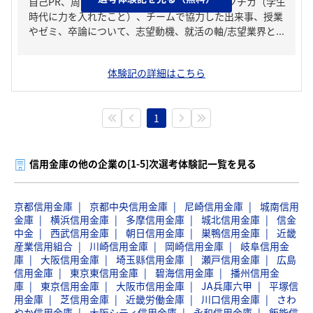
自己PR、周りからどんな人といわれる？、ガクチカ（学生
時代に力を入れたこと）、チームで協力した出来事、授業
やゼミ、卒論について、志望動機、就活の軸/志望業界と...
体験記の詳細はこちら
1
信用金庫の他の企業の[1-5]次選考体験記一覧を見る
京都信用金庫
京都中央信用金庫
尼崎信用金庫
城南信用
金庫
横浜信用金庫
多摩信用金庫
城北信用金庫
信金
中金
西武信用金庫
朝日信用金庫
巣鴨信用金庫
近畿
産業信用組合
川崎信用金庫
岡崎信用金庫
岐阜信用金
庫
大阪信用金庫
埼玉縣信用金庫
瀬戸信用金庫
広島
信用金庫
東京東信用金庫
碧海信用金庫
播州信用金
庫
東京信用金庫
大阪市信用金庫
JA兵庫六甲
平塚信
用金庫
芝信用金庫
近畿労働金庫
川口信用金庫
さわ
やか信用金庫
大阪シティ信用金庫
永和信用金庫
飯能信