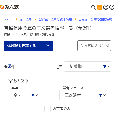
トップ
信用金庫
吉備信用金庫の就活情報
吉備信用金庫の面接情報
吉備信用金庫の三次選考情報一覧（全2件）
面接・GD・人数・雰囲気・質問内容
お気に入り
(
249
)
体験記を投稿する
2
全
件
絞り込み
卒年
選考フェーズ
内定者のみ