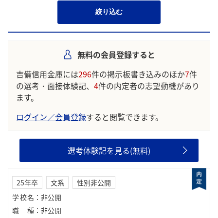
絞り込む
無料の会員登録すると
吉備信用金庫には
296
件の掲示板書き込みのほか
7
件
の選考・面接体験記、
4
件の内定者の志望動機があり
ます。
ログイン／会員登録
すると閲覧できます。
選考体験記を見る(無料)
25年卒
文系
性別非公開
学校名
：
非公開
職種
：
非公開