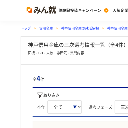
体験記投稿キャンペーン
人気企
トップ
信用金庫
神戸信用金庫の就活情報
神戸信用金庫
Post
Ranking
PickUp
投稿する
ランキングを見る
注目の企業特集
神戸信用金庫の三次選考情報一覧（全4件
面接・GD・人数・雰囲気・質問内容
Vote
投票する
4
全
件
動画で知ろう！業界・
絞り込み
卒年
選考フェーズ