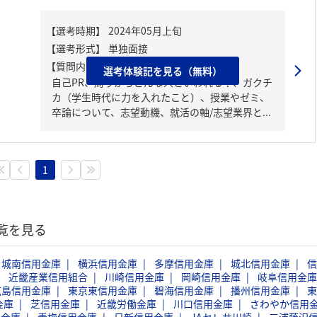
【質問内容・課題】
選考体験記を見る（無料）
自己PR、周りからどんな人といわれる？、ガクチ
カ（学生時代に力を入れたこと）、授業やゼミ、
卒論について、志望動機、就活の軸/志望業界と...
1
一覧を見る
城南信用金庫
横浜信用金庫
多摩信用金庫
城北信用金庫
信
近畿産業信用組合
川崎信用金庫
岡崎信用金庫
岐阜信用金庫
広島信用金庫
東京東信用金庫
碧海信用金庫
播州信用金庫
東
金庫
芝信用金庫
近畿労働金庫
川口信用金庫
さわやか信用