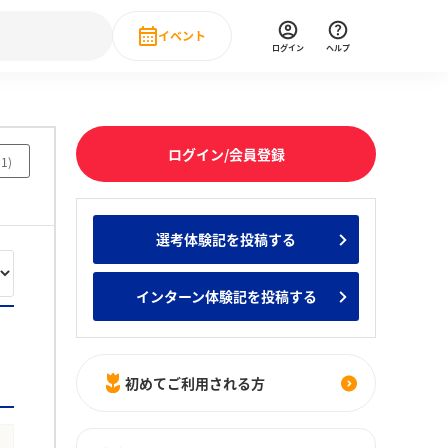
イベント
ログイン
ヘルプ
Event
の新卒就職人気企業ランキング
みんなのインターン人気企業ランキン
直近のイベント一覧
ログイン/会員登録
31
)
もっと見る
 IT・DX現場社員インタビュー
選考体験記を投稿する
の新卒就職人気企業ランキング
みんなのインターン人気企業ランキン
インターン体験記を投稿する
初めてご利用される方