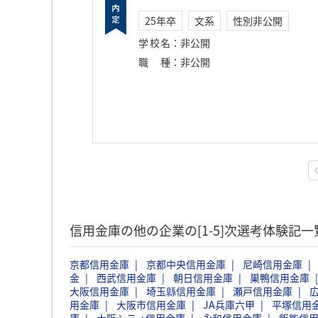
25年卒
文系
性別非公開
学校名
：
非公開
職種
：
非公開
信用金庫の他の企業の[1-5]次選考体験記
京都信用金庫
京都中央信用金庫
尼崎信用金庫
金
西武信用金庫
朝日信用金庫
巣鴨信用金庫
大阪信用金庫
埼玉縣信用金庫
瀬戸信用金庫
用金庫
大阪市信用金庫
JA兵庫六甲
平塚信用