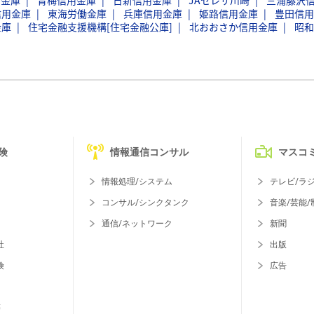
用金庫
青梅信用金庫
日新信用金庫
JAセレサ川崎
三浦藤沢
信用金庫
東海労働金庫
兵庫信用金庫
姫路信用金庫
豊田信用
金庫
住宅金融支援機構[住宅金融公庫]
北おおさか信用金庫
昭和
険
情報通信コンサル
マスコ
情報処理/システム
テレビ/ラ
コンサル/シンクタンク
音楽/芸能/
通信/ネットワーク
新聞
社
出版
険
広告
等