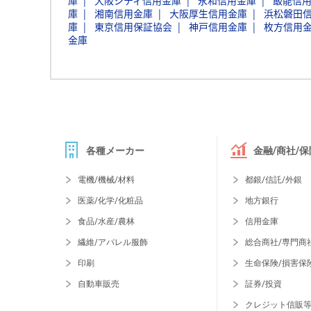
庫
大阪シティ信用金庫
永和信用金庫
飯能信
庫
湘南信用金庫
大阪厚生信用金庫
浜松磐田
庫
東京信用保証協会
神戸信用金庫
枚方信用
金庫
各種メーカー
金融/商社/保
電機/機械/材料
都銀/信託/外銀
医薬/化学/化粧品
地方銀行
食品/水産/農林
信用金庫
繊維/アパレル服飾
総合商社/専門商
印刷
生命保険/損害保
自動車販売
証券/投資
クレジット信販