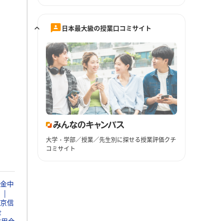
日本最大級の授業口コミサイト
大学・学部／授業／先生別に探せる授業評価クチ
コミサイト
金中
京信
金