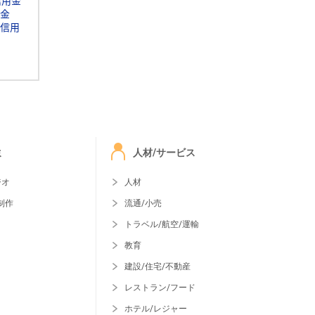
信用金
金
信用
ミ
人材/サービス
ジオ
人材
制作
流通/小売
トラベル/航空/運輸
教育
建設/住宅/不動産
レストラン/フード
ホテル/レジャー