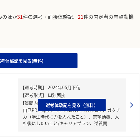
みのほか
31
件の選考・面接体験記、
21
件の内定者の志望動機
。
選考体験記を見る(無料)
【質問内容・課題】
選考体験記を見る（無料）
自己PR、周りからどんな人といわれる？、ガクチ
カ（学生時代に力を入れたこと）、志望動機、入
社後にしたいこと/キャリアプラン、逆質問