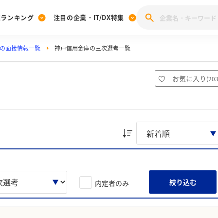
業ランキング
注目の企業・IT/DX特集
の面接情報一覧
神戸信用金庫の三次選考一覧
注目の企業特集
みんなのIT業界新卒就職人気企業ランキング
みんな
[27卒] 本選考体験記投稿キャンペーン
28卒 注目企業特集
27卒 注目企業特集
みんなのDX企業就職ブランド調査
）
お気に入り
(
20
注目のIT・DX企業特集
28卒 IT・DX企業特集
27卒 IT・DX企業特集
28卒
みんなのIT業界新卒就職人気企業ランキング
みんな
企業研究
絞り込む
内定者のみ