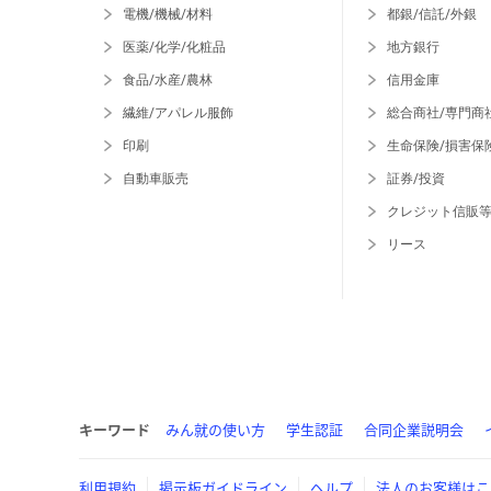
電機/機械/材料
都銀/信託/外銀
医薬/化学/化粧品
地方銀行
食品/水産/農林
信用金庫
繊維/アパレル服飾
総合商社/専門商
印刷
生命保険/損害保
自動車販売
証券/投資
クレジット信販
リース
キーワード
みん就の使い方
学生認証
合同企業説明会
利用規約
掲示板ガイドライン
ヘルプ
法人のお客様はこ