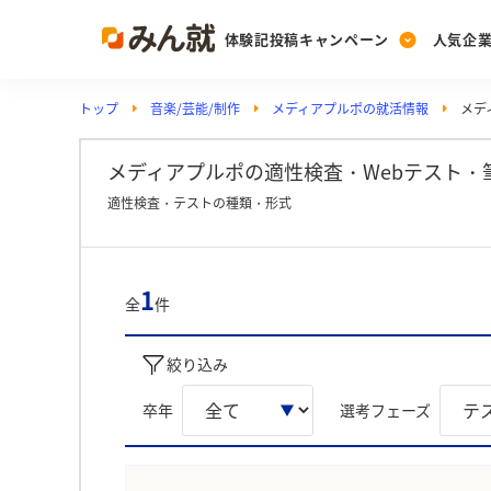
体験記投稿キャンペーン
人気企
トップ
音楽/芸能/制作
メディアプルポの就活情報
メデ
Post
Ranking
PickUp
投稿する
ランキングを見る
注目の企業特集
メディアプルポの適性検査・Webテスト・
適性検査・テストの種類・形式
Vote
投票する
1
全
件
動画で知ろう！業界・
絞り込み
卒年
選考フェーズ