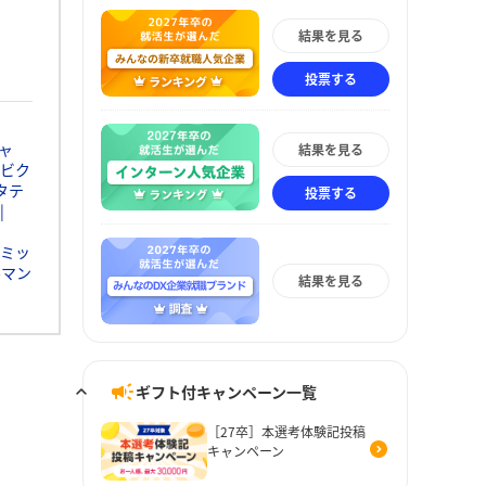
結果を見る
投票する
ャ
結果を見る
ビク
タテ
投票する
ミッ
ルマン
結果を見る
ギフト付キャンペーン一覧
［27卒］本選考体験記投稿
キャンペーン