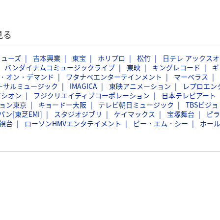
見る
ミューズ
吉本興業
東宝
ホリプロ
松竹
日テレ アックスオ
バンダイナムコミュージックライブ
東映
キングレコード
ギ
・オン・デマンド
ワタナベエンターテインメント
マーベラス
ーサルミュージック
IMAGICA
東映アニメーション
レプロエン
ビシオン
フジクリエイティブコーポレーション
日本テレビアート
ョン東京
キョードー大阪
テレビ朝日ミュージック
TBSビジョ
ン[東芝EMI]
スタジオジブリ
ケイマックス
宝塚舞台
ピラ
視台
ローソンHMVエンタテイメント
ビー・エム・シー
ホー