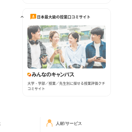
日本最大級の授業口コミサイト
大学・学部／授業／先生別に探せる授業評価クチ
コミサイト
ミ
人材/サービス