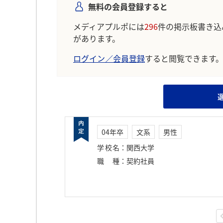
無料の会員登録すると
メディアプルポには
296
件の掲示板書き込
があります。
ログイン／会員登録
すると閲覧できます
04年卒
文系
男性
学校名
：
関西大学
職種
：
契約社員