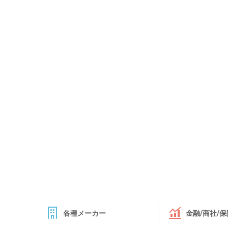
各種メーカー
金融/商社/保