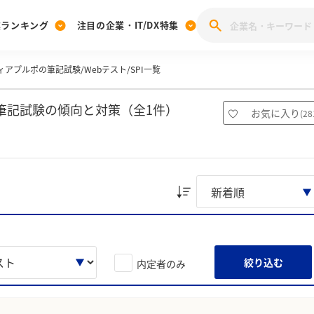
業ランキング
注目の企業・IT/DX特集
ィアプルポの筆記試験/Webテスト/SPI一覧
注目の企業特集
みんなのIT業界新卒就職人気企業ランキング
みんな
[27卒] 本選考体験記投稿キャンペーン
28卒 注目企業特集
27卒 注目企業特集
みんなのDX企業就職ブランド調査
筆記試験の傾向と対策（全1件）
お気に入り
(
28
注目のIT・DX企業特集
28卒 IT・DX企業特集
27卒 IT・DX企業特集
28卒
みんなのIT業界新卒就職人気企業ランキング
みんな
企業研究
絞り込む
内定者のみ