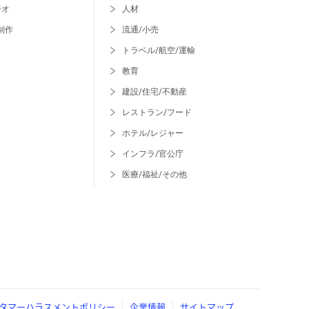
ジオ
人材
制作
流通/小売
トラベル/航空/運輸
教育
建設/住宅/不動産
レストラン/フード
ホテル/レジャー
インフラ/官公庁
医療/福祉/その他
タマーハラスメントポリシー
企業情報
サイトマップ