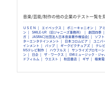
音楽/芸能/制作の他の企業のテスト一覧を
ＵＳＥＮ
エイベックス
ポニーキャニオン
ア
ン
SMILE-UP.（旧ジャニーズ事務所）
劇団四季
ガ
JASRAC[社団法人日本音楽著作権協会]
ソフト
ターエンタテインメント
日本コロムビア
ユニバ
インメント
バップ
ギークピクチュアズ
テレ
IVSテレビ制作
ハウフルス
サンライズプロモーシ
ン
日企
ザ・ワークス
EMIミュージック・ジャパ
ドフィルム
ウエスト
秋田書店
ギザ
極東電