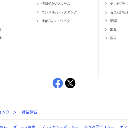
情報処理/システム
テレビ/ラ
コンサル/シンクタンク
音楽/芸能/
通信/ネットワーク
新聞
社
出版
険
広告
等
インターン
授業評価
ちら
グループ規約
プライバシーポリシー
外部送信ポリシー
カス