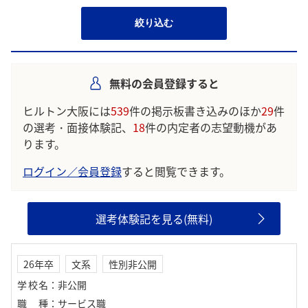
絞り込む
無料の会員登録すると
ヒルトン大阪には
539
件の掲示板書き込みのほか
29
件
の選考・面接体験記、
18
件の内定者の志望動機があ
ります。
ログイン／会員登録
すると閲覧できます。
選考体験記を見る(無料)
26年卒
文系
性別非公開
学校名
：
非公開
職種
：
サービス職