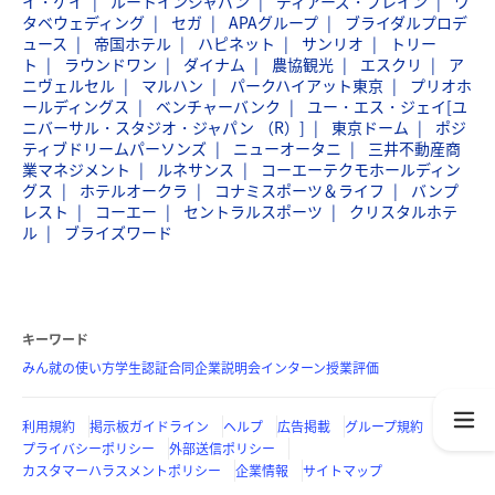
イ・ケイ
ルートインジャパン
ディアーズ・ブレイン
ワ
タベウェディング
セガ
APAグループ
ブライダルプロデ
ュース
帝国ホテル
ハピネット
サンリオ
トリー
ト
ラウンドワン
ダイナム
農協観光
エスクリ
ア
ニヴェルセル
マルハン
パークハイアット東京
プリオホ
ールディングス
ベンチャーバンク
ユー・エス・ジェイ[ユ
ニバーサル・スタジオ・ジャパン （R）]
東京ドーム
ポジ
ティブドリームパーソンズ
ニューオータニ
三井不動産商
業マネジメント
ルネサンス
コーエーテクモホールディン
グス
ホテルオークラ
コナミスポーツ＆ライフ
バンプ
レスト
コーエー
セントラルスポーツ
クリスタルホテ
ル
ブライズワード
キーワード
みん就の使い方
学生認証
合同企業説明会
インターン
授業評価
利用規約
掲示板ガイドライン
ヘルプ
広告掲載
グループ規約
プライバシーポリシー
外部送信ポリシー
カスタマーハラスメントポリシー
企業情報
サイトマップ