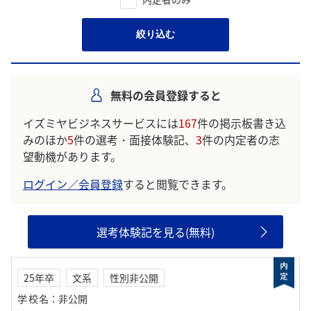
絞り込む
無料の会員登録すると
イズミヤビジネスサービスには
167
件の掲示板書き込
みのほか
5
件の選考・面接体験記、
3
件の内定者の志
望動機があります。
ログイン／会員登録
すると閲覧できます。
選考体験記を見る(無料)
25年卒
文系
性別非公開
学校名
：
非公開