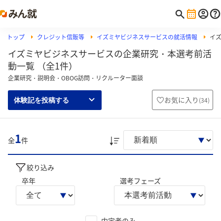
トップ
クレジット信販等
イズミヤビジネスサービスの就活情報
イ
イズミヤビジネスサービスの企業研究・本選考前活
動一覧 （全1件）
企業研究・説明会・OBOG訪問・リクルーター面談
お気に入り
(
34
)
体験記を投稿する
1
全
件
絞り込み
卒年
選考フェーズ
内定者のみ