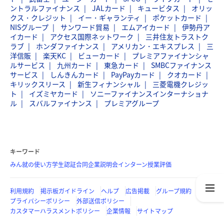
ントラルファイナンス
JALカード
キュービタス
オリッ
クス・クレジット
イー・ギャランティ
ポケットカード
NISグループ
サンワード貿易
エムアイカード
伊勢丹ア
イカード
アクセス国際ネットワーク
三井住友トラストク
ラブ
ホンダファイナンス
アメリカン・エキスプレス
三
洋信販
楽天KC
ビューカード
プレミアファイナンシャ
ルサービス
九州カード
東急カード
SMBCファイナンス
サービス
しんきんカード
PayPayカード
クオカード
キリックスリース
新生フィナンシャル
三菱電機クレジッ
ト
イズミヤカード
ソニーファイナンスインターナショナ
ル
スバルファイナンス
プレミアグループ
キーワード
みん就の使い方
学生認証
合同企業説明会
インターン
授業評価
利用規約
掲示板ガイドライン
ヘルプ
広告掲載
グループ規約
プライバシーポリシー
外部送信ポリシー
カスタマーハラスメントポリシー
企業情報
サイトマップ