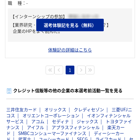
職種
：
-
【インターンシップの参加】
参加しなかった
【業界研究・企業研究はどんな風にしましたか？】
選考体験記を見る（無料）
企業のHPをよく読んだ。
体験記の詳細はこちら
1
クレジット信販等の他の企業の本選考前活動一覧を見る
三井住友カード
オリックス
クレディセゾン
三菱UFJニ
コス
オリエントコーポレーション
イオンフィナンシャル
サービス
アコム
セディナ
ジャックス
トヨタファイ
ナンス
アイフル
アプラスフィナンシャル
楽天カー
ド
SMBCコンシューマーファイナンス
ディーシーカー
ド
武富士
ユーシーカード
SFCG
ライフカード
セ