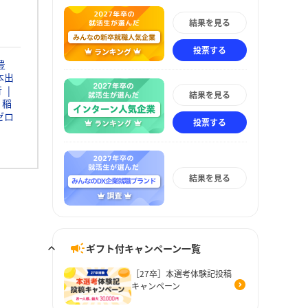
結果を見る
投票する
豊
本出
行
結果を見る
稲
ゼロ
投票する
結果を見る
ギフト付キャンペーン一覧
［27卒］本選考体験記投稿
キャンペーン