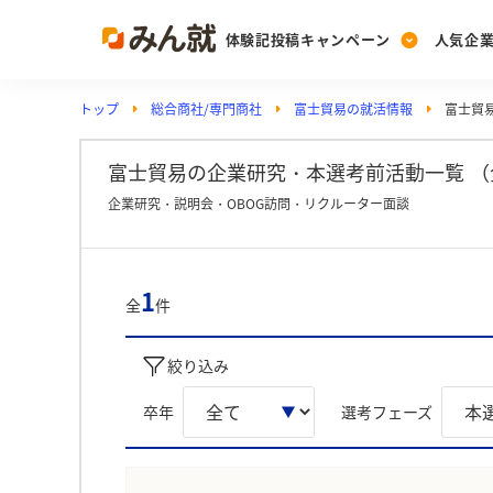
体験記投稿キャンペーン
人気企
トップ
総合商社/専門商社
富士貿易の就活情報
富士貿
Post
Ranking
PickUp
投稿する
ランキングを見る
注目の企業特集
富士貿易の企業研究・本選考前活動一覧 （
企業研究・説明会・OBOG訪問・リクルーター面談
Vote
投票する
1
全
件
動画で知ろう！業界・
絞り込み
卒年
選考フェーズ