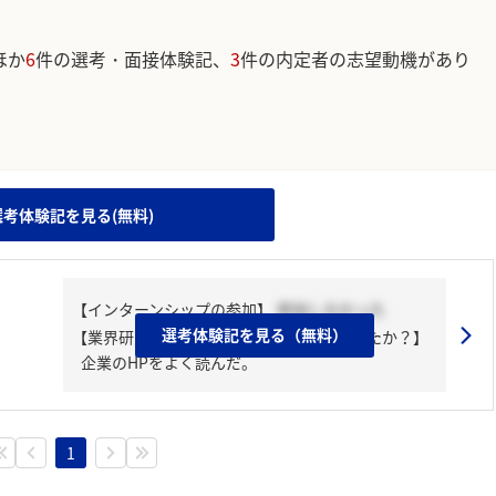
ほか
6
件の選考・面接体験記、
3
件の内定者の志望動機があり
。
選考体験記を見る(無料)
【インターンシップの参加】
参加しなかった
選考体験記を見る（無料）
【業界研究・企業研究はどんな風にしましたか？】
企業のHPをよく読んだ。
1