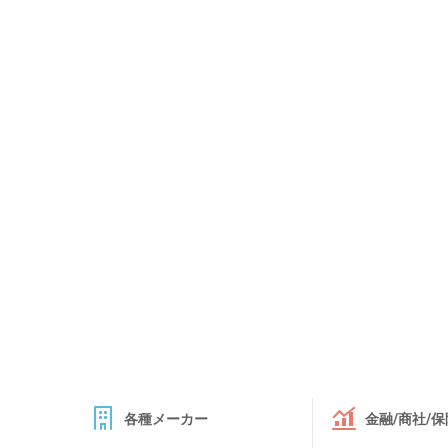
各種メーカー
金融/商社/保