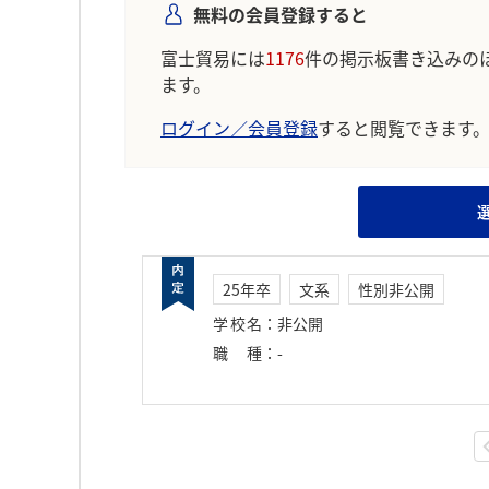
無料の会員登録すると
富士貿易には
1176
件の掲示板書き込みの
ます。
ログイン／会員登録
すると閲覧できます
25年卒
文系
性別非公開
学校名
：
非公開
職種
：
-