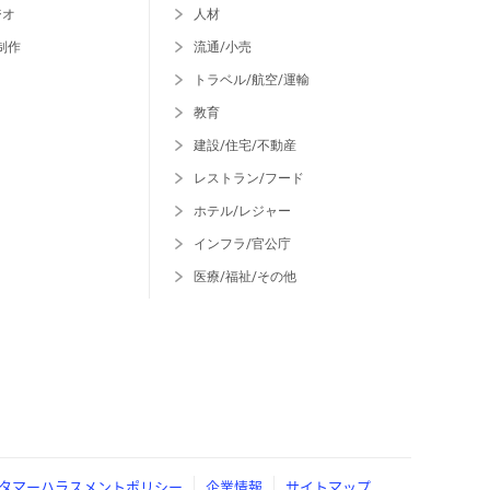
ジオ
人材
制作
流通/小売
トラベル/航空/運輸
教育
建設/住宅/不動産
レストラン/フード
ホテル/レジャー
インフラ/官公庁
医療/福祉/その他
タマーハラスメントポリシー
企業情報
サイトマップ