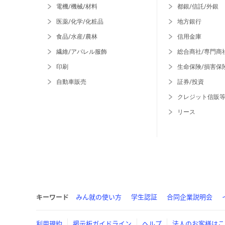
電機/機械/材料
都銀/信託/外銀
医薬/化学/化粧品
地方銀行
食品/水産/農林
信用金庫
繊維/アパレル服飾
総合商社/専門商
印刷
生命保険/損害保
自動車販売
証券/投資
クレジット信販
リース
キーワード
みん就の使い方
学生認証
合同企業説明会
利用規約
掲示板ガイドライン
ヘルプ
法人のお客様はこ