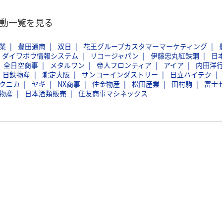
活動一覧を見る
業
豊田通商
双日
花王グループカスタマーマーケティング
ダイワボウ情報システム
リコージャパン
伊藤忠丸紅鉄鋼
日
全日空商事
メタルワン
帝人フロンティア
アイア
内田洋
日鉄物産
瀧定大阪
サンコーインダストリー
日立ハイテク
クニカ
ヤギ
NX商事
住金物産
松田産業
田村駒
富士
物産
日本酒類販売
住友商事マシネックス