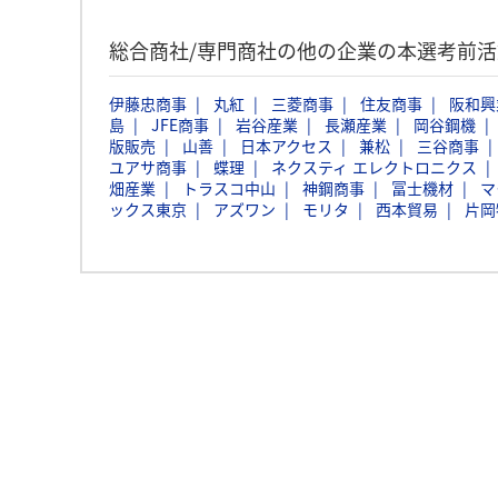
総合商社/専門商社の他の企業の本選考前
伊藤忠商事
丸紅
三菱商事
住友商事
阪和興
島
JFE商事
岩谷産業
長瀬産業
岡谷鋼機
版販売
山善
日本アクセス
兼松
三谷商事
ユアサ商事
蝶理
ネクスティ エレクトロニクス
畑産業
トラスコ中山
神鋼商事
冨士機材
マ
ックス東京
アズワン
モリタ
西本貿易
片岡