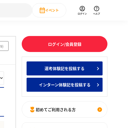
イベント
ログイン
ヘルプ
Event
の新卒就職人気企業ランキング
みんなのインターン人気企業ランキン
直近のイベント一覧
ログイン/会員登録
19
)
もっと見る
 IT・DX現場社員インタビュー
選考体験記を投稿する
の新卒就職人気企業ランキング
みんなのインターン人気企業ランキン
インターン体験記を投稿する
初めてご利用される方