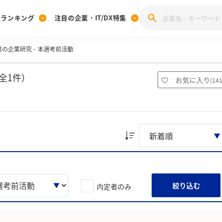
業ランキング
注目の企業・IT/DX特集
易の企業研究・本選考前活動
注目の企業特集
みんなのIT業界新卒就職人気企業ランキング
みんな
[27卒] 本選考体験記投稿キャンペーン
28卒 注目企業特集
27卒 注目企業特集
みんなのDX企業就職ブランド調査
全1件）
お気に入り
(
14
注目のIT・DX企業特集
28卒 IT・DX企業特集
27卒 IT・DX企業特集
28卒
みんなのIT業界新卒就職人気企業ランキング
みんな
企業研究
絞り込む
内定者のみ