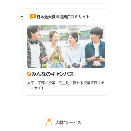
日本最大級の授業口コミサイト
大学・学部／授業／先生別に探せる授業評価クチ
コミサイト
ミ
人材/サービス