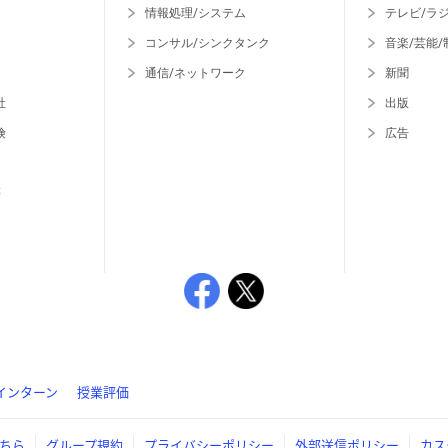
情報処理/システム
テレビ/ラ
コンサル/シンクタンク
音楽/芸能/
通信/ネットワーク
新聞
社
出版
険
広告
等
インターン
授業評価
ちら
グループ規約
プライバシーポリシー
外部送信ポリシー
カス