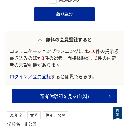
絞り込む
無料の会員登録すると
コミュニケーションプランニングには
210
件の掲示板
書き込みのほか
3
件の選考・面接体験記、
3
件の内定
者の志望動機があります。
ログイン／会員登録
すると閲覧できます。
選考体験記を見る(無料)
25年卒
文系
性別非公開
学校名
：
非公開