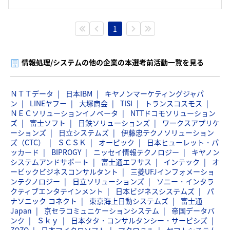
1
情報処理/システムの他の企業の本選考前活動一覧を見る
ＮＴＴデータ
日本IBM
キヤノンマーケティングジャパ
ン
LINEヤフー
大塚商会
TISI
トランスコスモス
ＮＥＣソリューションイノベータ
NTTドコモソリューション
ズ
富士ソフト
日鉄ソリューションズ
ワークスアプリケ
ーションズ
日立システムズ
伊藤忠テクノソリューション
ズ（CTC）
ＳＣＳＫ
オービック
日本ヒューレット・パ
ッカード
BIPROGY
ニッセイ情報テクノロジー
キヤノン
システムアンドサポート
富士通エフサス
インテック
オ
ービックビジネスコンサルタント
三菱UFJインフォメーショ
ンテクノロジー
日立ソリューションズ
ソニー・インタラ
クティブエンタテインメント
日本ビジネスシステムズ
パ
ナソニック コネクト
東京海上日動システムズ
富士通
Japan
京セラコミュニケーションシステム
帝国データバ
ンク
Ｓｋｙ
日本タタ・コンサルタンシー・サービシズ