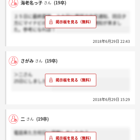
海老名っ子
(19卒)
さん
２５日に最終面接、２８日に電話で内定通知、同日夕
方にマイナビのお返事箱に同じく内定通知が来まし
た。参考になれば！
2018年6月29日 22:43
さがみ
(19卒)
さん
＞二さん
25日にしました！
2018年6月29日 15:29
二
(19卒)
さん
電話来た方何日に受験しましたか？