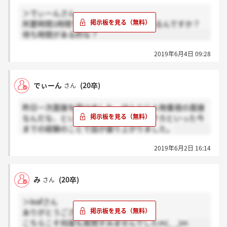
＞でぃーんさん
所要時間1時間ですけど、面接以外もあるんですか？
待ち時間がある的な？
2019年6月4日 09:28
でぃーん
(20卒)
さん
昨日一次面接を受けました。ほんとに人物重視の面接
なんだな、という感じで、趣味やガクチカといった今
までの経験のことで話が盛り上がりました。
2019年6月2日 16:14
み
(20卒)
さん
＞leafさん
ありがとうございます！
こちらこそ何度も質問すみませんでしたm(_ _)m