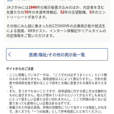
JAさがみには
1840
件の掲示板書き込みのほか、内定者を含む
先輩たちの
70
件の本選考体験記、
52
件の志望動機、
5
件のエン
トリーシートがあります。
その他にみん就に集まった約2万9000件の企業掲示板や就活生
による面接、WEBテスト、インターン体験記やリアルタイムの
内定情報をご覧いただけます。
医療/福祉/その他の掲示板一覧
サイトからのご注意
ここに掲載しているデータは、「こうすれば必ずうまくいく」という類
のものではありません。採用過程は人によって異なりますし、方針の変
更や採用担当者が変わることで前年と大幅に変更される場合もありえま
す。
また、言うまでもないことですが、採用過程に対する感じ方は主観的な
ものに過ぎません。他人が誉めているからといってかならずしもあなた
にとって望ましい企業とは言い切れませんし、ここで評価の高くない企
業であっても素晴らしい企業はあるはずです。
掲載された内容の真偽、評価の信頼性について当サイトは保証しかねま
す。あくまでも「一つの結果」として参考程度にとどめてください。