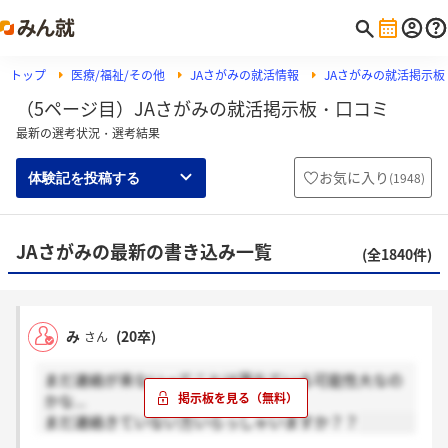
トップ
医療/福祉/その他
JAさがみの就活情報
JAさがみの就活掲示板
（5ページ目）JAさがみの就活掲示板・口コミ
最新の選考状況・選考結果
お気に入り
(
1948
)
体験記を投稿する
JAさがみの最新の書き込み一覧
(全1840件)
み
(20卒)
さん
まだ連絡が来ないってことは落ちている可能性大なの
かな...
まだ連絡きていない方いらっしゃいますか？？