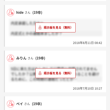
hide
(19卒)
さん
内定承諾した方々へ
内定式とかの連絡来ましたか？
2018年8月11日 08:42
みりん
(19卒)
さん
5日に来た方はもしかして公務員と併願されてません
でしたか？公務員結果発表後に辞退されることを避け
るために、この時期の連絡だったとか…
2018年7月10日 10:27
ベイ
(19卒)
さん