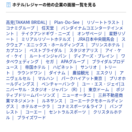
ホテル/レジャーの他の企業の面接一覧を見る
高見[TAKAMI BRIDAL]
Plan･Do･See
リゾートトラスト
コナミグループ
任天堂
バンダイナムコエンターテインメ
ント
テイクアンドギヴ・ニーズ
オンザページ
星野リゾ
ート
ミリアルリゾートホテルズ
JRA日本中央競馬会
ス
クウェア・エニックス・ホールディングス
プリンスホテル
カプコン
ベストブライダル
スタジオアリス
アイ・ケ
イ・ケイ
ルートインジャパン
ディアーズ・ブレイン
ワ
タベウェディング
セガ
APAグループ
ブライダルプロデ
ュース
帝国ホテル
ハピネット
サンリオ
トリー
ト
ラウンドワン
ダイナム
農協観光
エスクリ
ア
ニヴェルセル
マルハン
パークハイアット東京
プリオホ
ールディングス
ベンチャーバンク
ユー・エス・ジェイ[ユ
ニバーサル・スタジオ・ジャパン （R）]
東京ドーム
ポジ
ティブドリームパーソンズ
ニューオータニ
三井不動産商
業マネジメント
ルネサンス
コーエーテクモホールディン
グス
ホテルオークラ
コナミスポーツ＆ライフ
バンプ
レスト
コーエー
セントラルスポーツ
クリスタルホテ
ル
ブライズワード