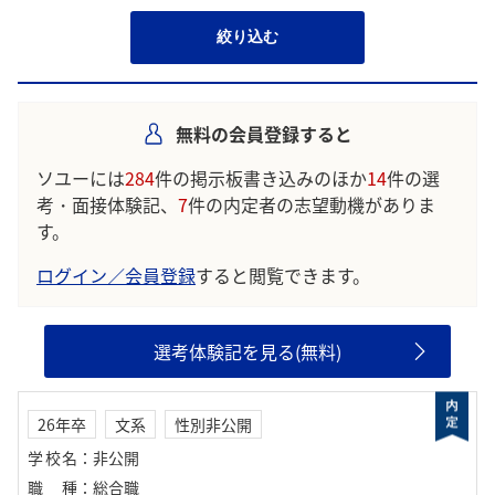
絞り込む
無料の会員登録すると
ソユーには
284
件の掲示板書き込みのほか
14
件の選
考・面接体験記、
7
件の内定者の志望動機がありま
す。
ログイン／会員登録
すると閲覧できます。
選考体験記を見る(無料)
26年卒
文系
性別非公開
学校名
：
非公開
職種
：
総合職