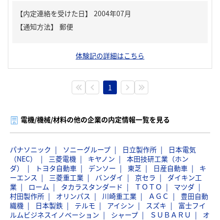
【内定連絡を受けた日】
2004年07月
【通知方法】
郵便
体験記の詳細はこちら
1
電機/機械/材料の他の企業の内定情報一覧を見る
パナソニック
ソニーグループ
日立製作所
日本電気
（NEC）
三菱電機
キヤノン
本田技研工業（ホン
ダ）
トヨタ自動車
デンソー
東芝
日産自動車
キ
ーエンス
三菱重工業
バンダイ
京セラ
ダイキン工
業
ローム
タカラスタンダード
ＴＯＴＯ
マツダ
村田製作所
オリンパス
川崎重工業
ＡＧＣ
豊田自動
織機
日本製鉄
テルモ
アイシン
スズキ
富士フイ
ルムビジネスイノベーション
シャープ
ＳＵＢＡＲＵ
オ