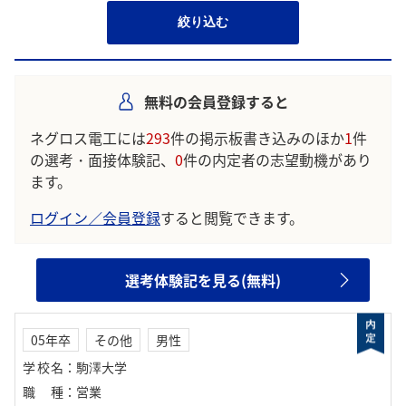
絞り込む
無料の会員登録すると
ネグロス電工には
293
件の掲示板書き込みのほか
1
件
の選考・面接体験記、
0
件の内定者の志望動機があり
ます。
ログイン／会員登録
すると閲覧できます。
選考体験記を見る(無料)
05年卒
その他
男性
学校名
：
駒澤大学
職種
：
営業