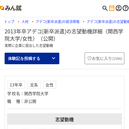
トップ
人材
アデコ[新卒派遣]の就活情報
アデコ[新卒派遣]の志望動
2013年卒アデコ[新卒派遣]の志望動機詳細（関西学
院大学/女性）（公開）
実際に企業に提出した志望動機
お気に入り
(
1586
)
体験記を投稿する
13年卒
文系
女性
学校名
：
関西学院大学
職種
：
非公開
志望動機