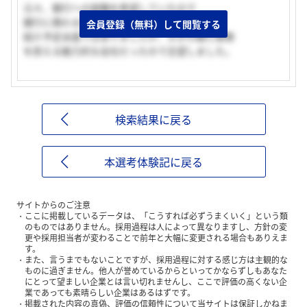
元々、銀行への就職を希望していたので
銀行に携わる仕事がしたかった。
会員登録（無料）して閲覧する
紹介予定派遣ではありましたが、大手の銀行事務
を担える魅力的な会社だったので志望しました。
検索結果に戻る
本選考体験記に戻る
サイトからのご注意
ここに掲載しているデータは、「こうすれば必ずうまくいく」という類
のものではありません。採用過程は人によって異なりますし、方針の変
更や採用担当者が変わることで前年と大幅に変更される場合もありえま
す。
また、言うまでもないことですが、採用過程に対する感じ方は主観的な
ものに過ぎません。他人が誉めているからといってかならずしもあなた
にとって望ましい企業とは言い切れませんし、ここで評価の高くない企
業であっても素晴らしい企業はあるはずです。
掲載された内容の真偽、評価の信頼性について当サイトは保証しかねま