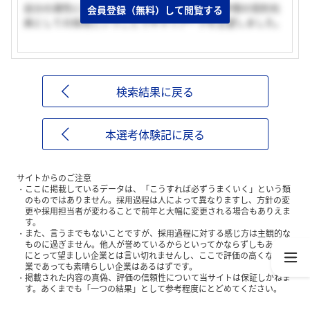
自分の適性に合った職種で働けるところと、2年間の契約社
会員登録（無料）して閲覧する
員としての採用ということでキャリアーラを志望しました。
検索結果に戻る
本選考体験記に戻る
サイトからのご注意
ここに掲載しているデータは、「こうすれば必ずうまくいく」という類
のものではありません。採用過程は人によって異なりますし、方針の変
更や採用担当者が変わることで前年と大幅に変更される場合もありえま
す。
また、言うまでもないことですが、採用過程に対する感じ方は主観的な
ものに過ぎません。他人が誉めているからといってかならずしもあなた
にとって望ましい企業とは言い切れませんし、ここで評価の高くない企
業であっても素晴らしい企業はあるはずです。
掲載された内容の真偽、評価の信頼性について当サイトは保証しかねま
す。あくまでも「一つの結果」として参考程度にとどめてください。