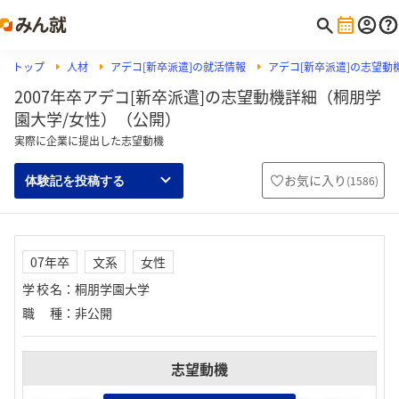
トップ
人材
アデコ[新卒派遣]の就活情報
アデコ[新卒派遣]の志望動
2007年卒アデコ[新卒派遣]の志望動機詳細（桐朋学
園大学/女性）（公開）
実際に企業に提出した志望動機
お気に入り
(
1586
)
体験記を投稿する
07年卒
文系
女性
学校名
：
桐朋学園大学
職種
：
非公開
志望動機