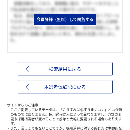
就職活動をしており、事務職に就き、サポートをすること
で私自身を磨きたいと感じた事がきっかけです。
私は、面接試験が苦手でいつも自分自身をうまくアピール
会員登録（無料）して閲覧する
できずに悩んでいます。御社には180時間もの充実した研修
プログラムがあり、御社の研修を通じ、苦手を得意にし、自
信を付けて就職に望みたいと考え、御社を志望いたしまし
た。
検索結果に戻る
本選考体験記に戻る
サイトからのご注意
ここに掲載しているデータは、「こうすれば必ずうまくいく」という類
のものではありません。採用過程は人によって異なりますし、方針の変
更や採用担当者が変わることで前年と大幅に変更される場合もありえま
す。
また、言うまでもないことですが、採用過程に対する感じ方は主観的な