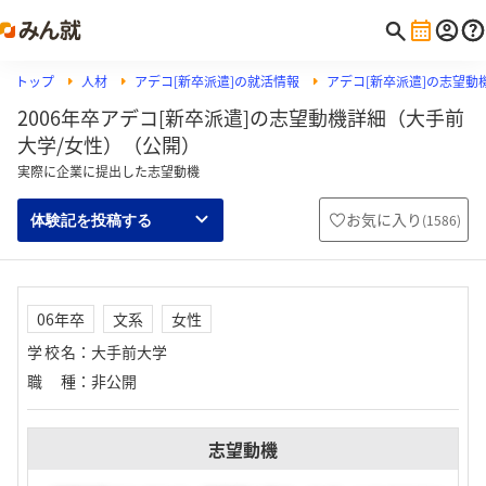
トップ
人材
アデコ[新卒派遣]の就活情報
アデコ[新卒派遣]の志望動
2006年卒アデコ[新卒派遣]の志望動機詳細（大手前
大学/女性）（公開）
実際に企業に提出した志望動機
お気に入り
(
1586
)
体験記を投稿する
06年卒
文系
女性
学校名
：
大手前大学
職種
：
非公開
志望動機