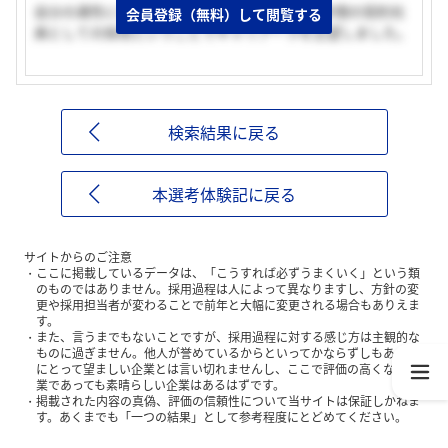
自分の適性に合った職種で働けるところと、2年間の契約社
会員登録（無料）して閲覧する
員としての採用ということでキャリアーラを志望しました。
検索結果に戻る
本選考体験記に戻る
サイトからのご注意
ここに掲載しているデータは、「こうすれば必ずうまくいく」という類
のものではありません。採用過程は人によって異なりますし、方針の変
更や採用担当者が変わることで前年と大幅に変更される場合もありえま
す。
また、言うまでもないことですが、採用過程に対する感じ方は主観的な
ものに過ぎません。他人が誉めているからといってかならずしもあなた
にとって望ましい企業とは言い切れませんし、ここで評価の高くない企
業であっても素晴らしい企業はあるはずです。
掲載された内容の真偽、評価の信頼性について当サイトは保証しかねま
す。あくまでも「一つの結果」として参考程度にとどめてください。