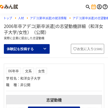
トップ
人材
アデコ[新卒派遣]の就活情報
アデコ[新卒派遣]の志望動
2006年卒アデコ[新卒派遣]の志望動機詳細（和洋女
子大学/女性）（公開）
実際に企業に提出した志望動機
お気に入り
(
1586
)
体験記を投稿する
06年卒
文系
女性
学校名
：
和洋女子大学
職種
：
非公開
志望動機