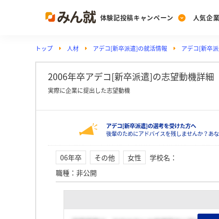
体験記投稿キャンペーン
人気企
トップ
人材
アデコ[新卒派遣]の就活情報
アデコ[新卒派
Post
Ranking
PickUp
投稿する
ランキングを見る
注目の企業特集
2006年卒アデコ[新卒派遣]の志望動機詳細
実際に企業に提出した志望動機
Vote
アデコ[新卒派遣]の選考を受けた方へ
投票する
後輩のためにアドバイスを残しませんか？あな
動画で知ろう！業界・
06年卒
その他
女性
学校名
：
職種
：
非公開