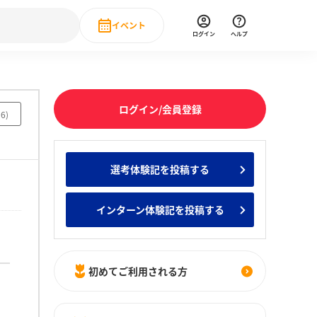
イベント
ログイン
ヘルプ
Event
の新卒就職人気企業ランキング
みんなのインターン人気企業ランキン
直近のイベント一覧
ログイン/会員登録
86
)
もっと見る
 IT・DX現場社員インタビュー
選考体験記を投稿する
の新卒就職人気企業ランキング
みんなのインターン人気企業ランキン
インターン体験記を投稿する
初めてご利用される方