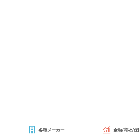
各種メーカー
金融/商社/保