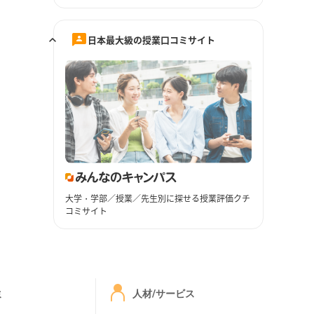
日本最大級の授業口コミサイト
大学・学部／授業／先生別に探せる授業評価クチ
コミサイト
ミ
人材/サービス