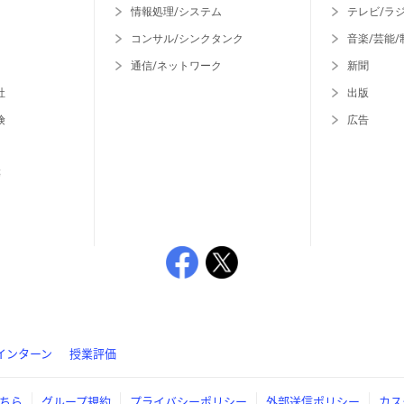
情報処理/システム
テレビ/ラ
コンサル/シンクタンク
音楽/芸能/
通信/ネットワーク
新聞
社
出版
険
広告
等
インターン
授業評価
ちら
グループ規約
プライバシーポリシー
外部送信ポリシー
カス