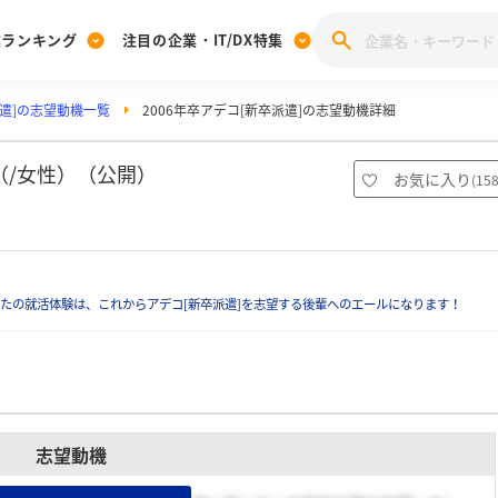
業ランキング
注目の企業・IT/DX特集
遣]の志望動機一覧
2006年卒アデコ[新卒派遣]の志望動機詳細
注目の企業特集
みんなのIT業界新卒就職人気企業ランキング
みんな
[27卒] 本選考体験記投稿キャンペーン
28卒 注目企業特集
27卒 注目企業特集
みんなのDX企業就職ブランド調査
（/女性）（公開）
お気に入り
(
15
注目のIT・DX企業特集
28卒 IT・DX企業特集
27卒 IT・DX企業特集
28卒
みんなのIT業界新卒就職人気企業ランキング
みんな
たの就活体験は、これからアデコ[新卒派遣]を志望する後輩へのエールになります！
企業研究
志望動機