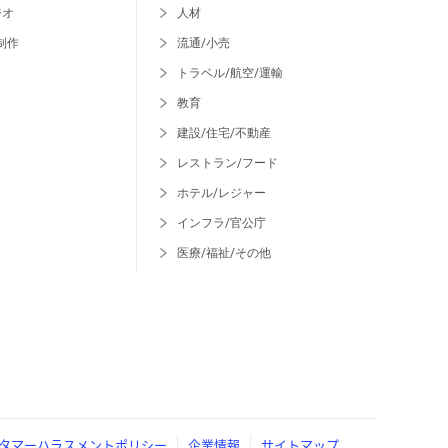
ジオ
人材
制作
流通/小売
トラベル/航空/運輸
教育
建設/住宅/不動産
レストラン/フード
ホテル/レジャー
インフラ/官公庁
医療/福祉/その他
タマーハラスメントポリシー
企業情報
サイトマップ