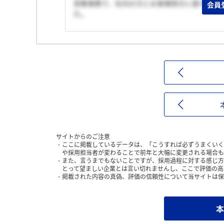
営業事務で、社内の方とお客様両方に接する仕
会員
た。
サイトからのご注意
ここに掲載しているデータは、「こうすれば必ずうまくいく
や採用担当者が変わることで前年と大幅に変更される場合も
また、言うまでもないことですが、採用過程に対する感じ方
とって望ましい企業とは言い切れませんし、ここで評価の高
掲載された内容の真偽、評価の信頼性について当サイトは保
本