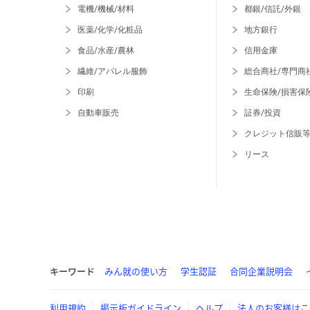
電機/機械/材料
都銀/信託/外銀
医薬/化学/化粧品
地方銀行
食品/水産/農林
信用金庫
繊維/アパレル服飾
総合商社/専門商
印刷
生命保険/損害保
自動車販売
証券/投資
クレジット信販
リース
キーワード
みん就の使い方
学生認証
合同企業説明会
利用規約
掲示板ガイドライン
ヘルプ
法人のお客様はこ