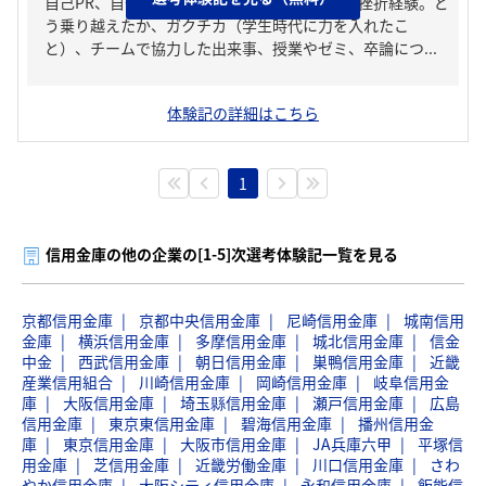
自己PR、自分の強み/弱み、人生の中で大きな挫折経験。ど
う乗り越えたか、ガクチカ（学生時代に力を入れたこ
と）、チームで協力した出来事、授業やゼミ、卒論につ...
体験記の詳細はこちら
1
信用金庫の他の企業の[1-5]次選考体験記一覧を見る
京都信用金庫
京都中央信用金庫
尼崎信用金庫
城南信用
金庫
横浜信用金庫
多摩信用金庫
城北信用金庫
信金
中金
西武信用金庫
朝日信用金庫
巣鴨信用金庫
近畿
産業信用組合
川崎信用金庫
岡崎信用金庫
岐阜信用金
庫
大阪信用金庫
埼玉縣信用金庫
瀬戸信用金庫
広島
信用金庫
東京東信用金庫
碧海信用金庫
播州信用金
庫
東京信用金庫
大阪市信用金庫
JA兵庫六甲
平塚信
用金庫
芝信用金庫
近畿労働金庫
川口信用金庫
さわ
やか信用金庫
大阪シティ信用金庫
永和信用金庫
飯能信