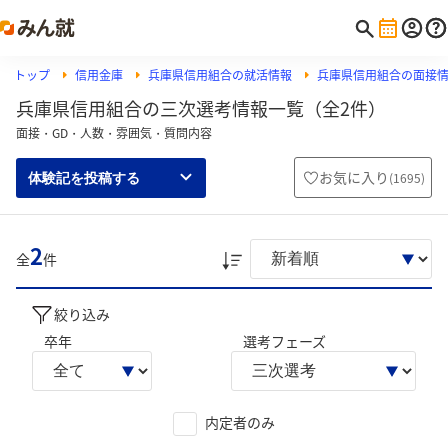
トップ
信用金庫
兵庫県信用組合の就活情報
兵庫県信用組合の面接
兵庫県信用組合の三次選考情報一覧（全2件）
面接・GD・人数・雰囲気・質問内容
お気に入り
(
1695
)
体験記を投稿する
2
全
件
絞り込み
卒年
選考フェーズ
内定者のみ