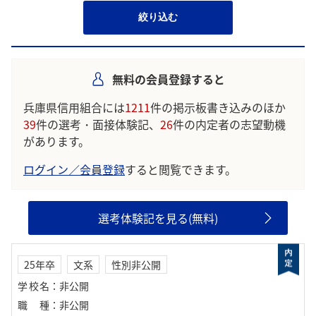
絞り込む
無料の会員登録すると
兵庫県信用組合には
1211
件の掲示板書き込みのほか
39
件の選考・面接体験記、
26
件の内定者の志望動機
があります。
ログイン／会員登録
すると閲覧できます。
選考体験記を見る(無料)
25年卒
文系
性別非公開
学校名
：
非公開
職種
：
非公開