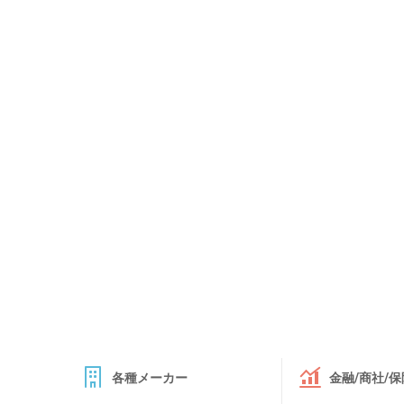
各種メーカー
金融/商社/保