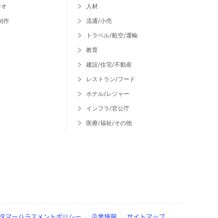
ジオ
人材
制作
流通/小売
トラベル/航空/運輸
教育
建設/住宅/不動産
レストラン/フード
ホテル/レジャー
インフラ/官公庁
医療/福祉/その他
タマーハラスメントポリシー
企業情報
サイトマップ