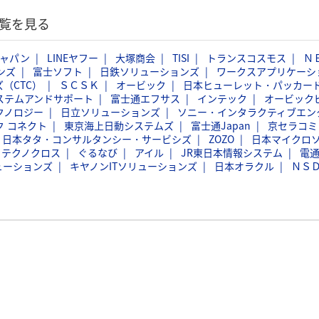
覧を見る
ジャパン
LINEヤフー
大塚商会
TISI
トランスコスモス
Ｎ
ンズ
富士ソフト
日鉄ソリューションズ
ワークスアプリケーシ
（CTC）
ＳＣＳＫ
オービック
日本ヒューレット・パッカー
ステムアンドサポート
富士通エフサス
インテック
オービック
クノロジー
日立ソリューションズ
ソニー・インタラクティブエン
ク コネクト
東京海上日動システムズ
富士通Japan
京セラコミ
日本タタ・コンサルタンシー・サービシズ
ZOZO
日本マイクロ
フテクノクロス
ぐるなび
アイル
JR東日本情報システム
電
ューションズ
キヤノンITソリューションズ
日本オラクル
ＮＳ