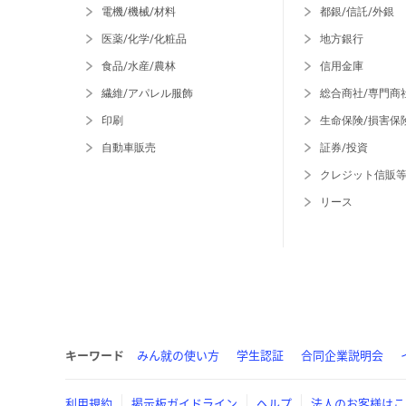
電機/機械/材料
都銀/信託/外銀
医薬/化学/化粧品
地方銀行
食品/水産/農林
信用金庫
繊維/アパレル服飾
総合商社/専門商
印刷
生命保険/損害保
自動車販売
証券/投資
クレジット信販
リース
キーワード
みん就の使い方
学生認証
合同企業説明会
利用規約
掲示板ガイドライン
ヘルプ
法人のお客様はこ