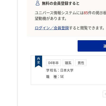
無料の会員登録すると
ユニバース情報システムには
85
件の掲示
望動機があります。
ログイン／会員登録
すると閲覧できます
04年卒
理系
男性
学校名
：
日本大学
職種
：
SE