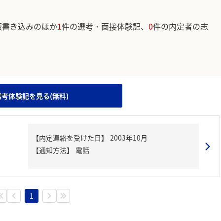
板書き込みのほか
1
件の選考・面接体験記、
0
件の内定者の志
。
選考体験記を見る(無料)
【内定連絡を受けた日】
2003年10月
【通知方法】
電話
1