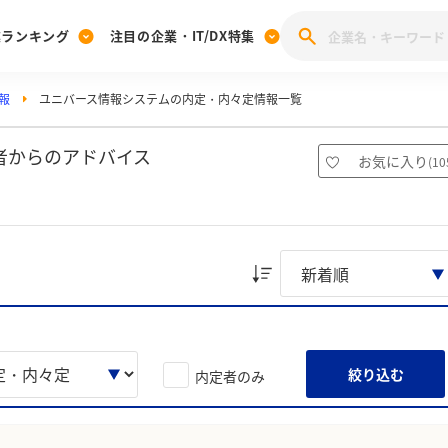
業ランキング
注目の企業・IT/DX特集
報
ユニバース情報システムの内定・内々定情報一覧
注目の企業特集
みんなのIT業界新卒就職人気企業ランキング
みんな
[27卒] 本選考体験記投稿キャンペーン
28卒 注目企業特集
27卒 注目企業特集
みんなのDX企業就職ブランド調査
者からのアドバイス
お気に入り
(
10
注目のIT・DX企業特集
28卒 IT・DX企業特集
27卒 IT・DX企業特集
28卒
みんなのIT業界新卒就職人気企業ランキング
みんな
企業研究
絞り込む
内定者のみ