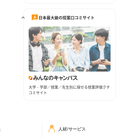
日本最大級の授業口コミサイト
大学・学部／授業／先生別に探せる授業評価クチ
コミサイト
ミ
人材/サービス