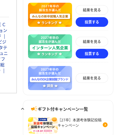
結果を見る
投票する
ＥＣ
ョン
ド
ビジ
結果を見る
タテ
ュニ
投票する
ソフ
通総
Ｄ
結果を見る
ギフト付キャンペーン一覧
［27卒］本選考体験記投稿
キャンペーン