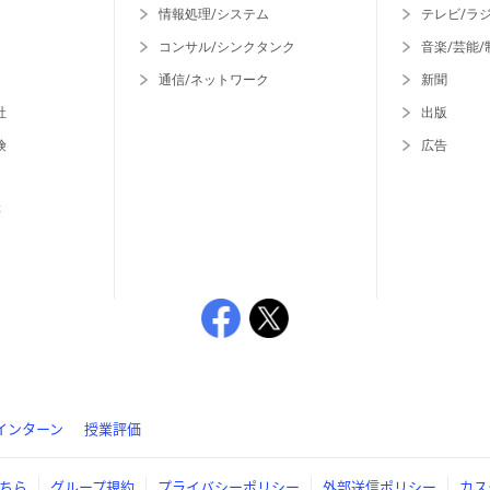
情報処理/システム
テレビ/ラ
コンサル/シンクタンク
音楽/芸能/
通信/ネットワーク
新聞
社
出版
険
広告
等
インターン
授業評価
ちら
グループ規約
プライバシーポリシー
外部送信ポリシー
カス