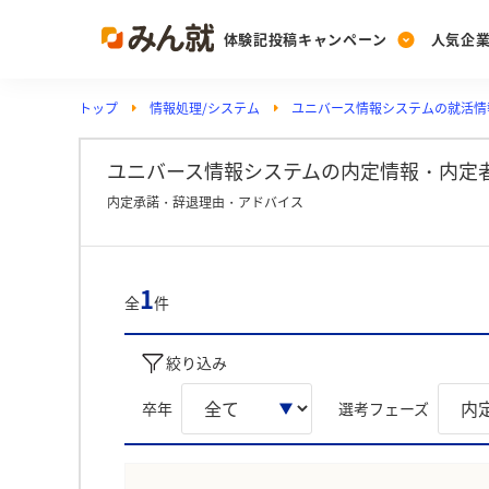
体験記投稿キャンペーン
人気企
トップ
情報処理/システム
ユニバース情報システムの就活情
Post
Ranking
PickUp
投稿する
ランキングを見る
注目の企業特集
ユニバース情報システムの内定情報・内定
内定承諾・辞退理由・アドバイス
Vote
投票する
1
全
件
動画で知ろう！業界・
絞り込み
卒年
選考フェーズ