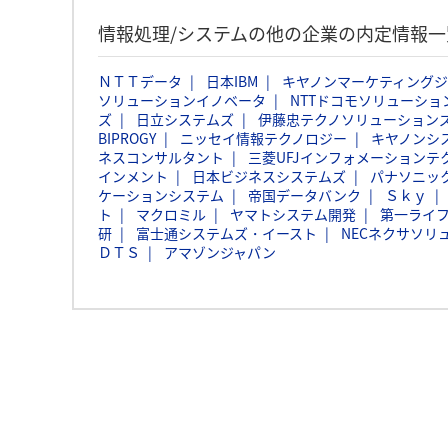
情報処理/システムの他の企業の内定情報一
ＮＴＴデータ
日本IBM
キヤノンマーケティング
ソリューションイノベータ
NTTドコモソリューショ
ズ
日立システムズ
伊藤忠テクノソリューションズ
BIPROGY
ニッセイ情報テクノロジー
キヤノンシ
ネスコンサルタント
三菱UFJインフォメーションテ
インメント
日本ビジネスシステムズ
パナソニッ
ケーションシステム
帝国データバンク
Ｓｋｙ
ト
マクロミル
ヤマトシステム開発
第一ライ
研
富士通システムズ・イースト
NECネクサソリ
ＤＴＳ
アマゾンジャパン