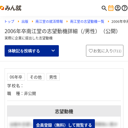
トップ
出版
南江堂の就活情報
南江堂の志望動機一覧
2006年
2006年卒南江堂の志望動機詳細（/男性）（公開）
実際に企業に提出した志望動機
お気に入り
(
711
)
体験記を投稿する
06年卒
その他
男性
学校名
：
職種
：
非公開
志望動機
出版を志望していました。当社のストイックな雰囲気に惹か
会員登録（無料）して閲覧する