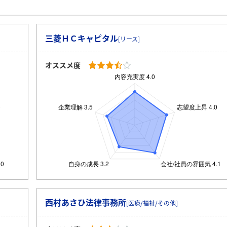
三菱ＨＣキャピタル
[リース]
オススメ度
西村あさひ法律事務所
[医療/福祉/その他]