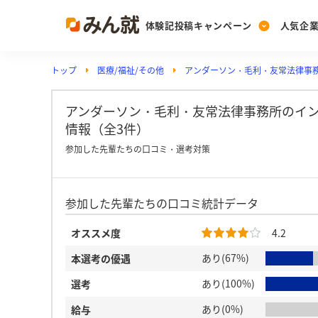
体験記投稿キャンペーン
人気企
トップ
医療/福祉/その他
アンダーソン・毛利・友常法律事
Post
Ranking
PickUp
投稿する
ランキングを見る
注目の企業特集
アンダーソン・毛利・友常法律事務所のイン
情報（全3件）
参加した先輩たちの口コミ・選考対策
Vote
投票する
参加した先輩たちの口コミ統計データ
動画で知ろう！業界・
オススメ度
4.2
あり(67%)
本選考の優遇
あり(100%)
選考
あり(0%)
給与