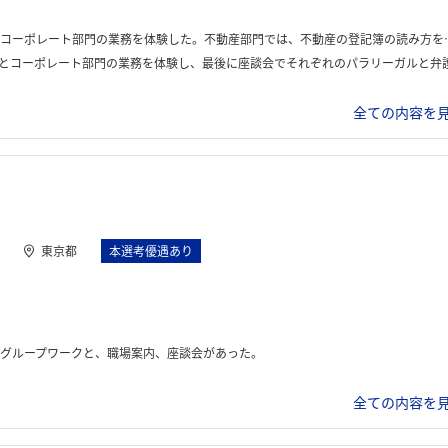
は、不動産の登記簿の読み方を教えてもらいどんなリスクがあるか考えた。コーポレート部門では会社法の株式の分野からクライアントに提案する内容を考えた。
ト部門の業務を体験し、最後に座談会でそれぞれのパラリーガルと弁護士に質問をするという流れだった
全ての内容を見
東京都
本選考優遇あり
グループワークと、職場案内、座談会があった。
全ての内容を見