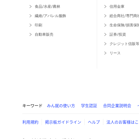
食品/水産/農林
信用金庫
繊維/アパレル服飾
総合商社/専門商
印刷
生命保険/損害保
自動車販売
証券/投資
クレジット信販
リース
キーワード
みん就の使い方
学生認証
合同企業説明会
利用規約
掲示板ガイドライン
ヘルプ
法人のお客様はこ