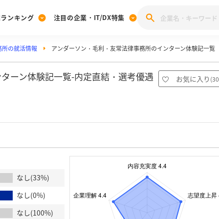
業ランキング
注目の企業・IT/DX特集
務所の就活情報
アンダーソン・毛利・友常法律事務所のインターン体験記一覧
注目の企業特集
みんなのIT業界新卒就職人気企業ランキング
みんな
[27卒] 本選考体験記投稿キャンペーン
28卒 注目企業特集
27卒 注目企業特集
みんなのDX企業就職ブランド調査
ターン体験記一覧-内定直結・選考優遇
お気に入り
(
30
注目のIT・DX企業特集
28卒 IT・DX企業特集
27卒 IT・DX企業特集
28卒
みんなのIT業界新卒就職人気企業ランキング
みんな
企業研究
なし(33%)
なし(0%)
なし(100%)