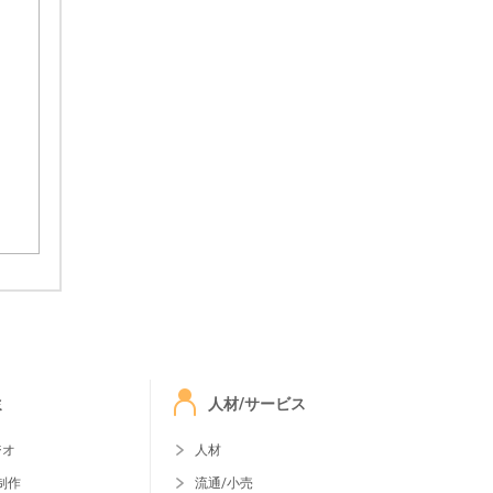
ミ
人材/サービス
ジオ
人材
制作
流通/小売