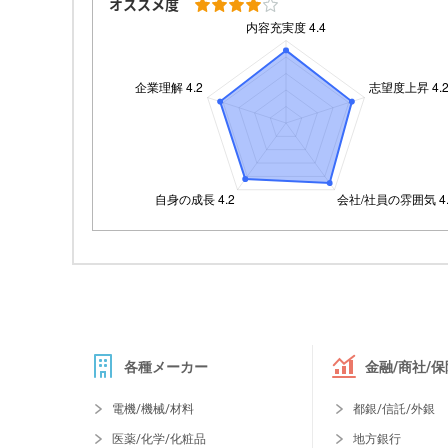
オススメ度
各種メーカー
金融/商社/保
電機/機械/材料
都銀/信託/外銀
医薬/化学/化粧品
地方銀行