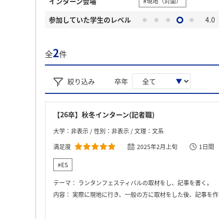
インターン会場
#現地（対面）
参加していた学生のレベル
4.0
2
全
件
絞り込み
卒年
【26卒】秋冬インターン(記者職)
大学：非表示 / 性別：非表示 / 文理：文系
満足度
2025年2月上旬
1日間
#ES
テーマ：
ランタンフェスティバルの取材をし、記事を書く。
内容：
実際に現地に行き、一般の方に取材をした後、記事を作