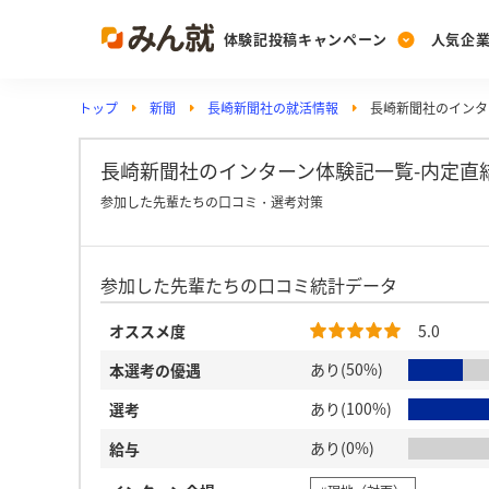
体験記投稿キャンペーン
人気企
トップ
新聞
長崎新聞社の就活情報
長崎新聞社のインタ
Post
Ranking
PickUp
投稿する
ランキングを見る
注目の企業特集
長崎新聞社のインターン体験記一覧-内定直
参加した先輩たちの口コミ・選考対策
Vote
参加した先輩たちの口コミ統計データ
投票する
動画で知ろう！業界・
オススメ度
5.0
あり(50%)
本選考の優遇
あり(100%)
選考
あり(0%)
給与