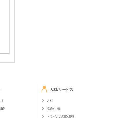
ミ
人材/サービス
ジオ
人材
制作
流通/小売
トラベル/航空/運輸