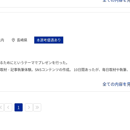
以内
長崎県
本選考優遇あり
るためにというテーマでプレゼンを行った。
 10日間あったが、毎日取材や執筆、社内見学、SNSコンテンツ作成、プレゼン準備などたくさんのことを行ったため、充実していてあっという間だった。
全ての内容を見
1