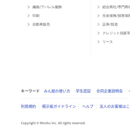
繊維/アパレル服飾
総合商社/専門商
印刷
生命保険/損害保
自動車販売
証券/投資
クレジット信販
リース
キーワード
みん就の使い方
学生認証
合同企業説明会
利用規約
掲示板ガイドライン
ヘルプ
法人のお客様はこ
Copyright © Minshu Inc. All rights reserved.