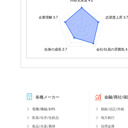
各種メーカー
金融/商社/保
電機/機械/材料
都銀/信託/外銀
医薬/化学/化粧品
地方銀行
食品/水産/農林
信用金庫