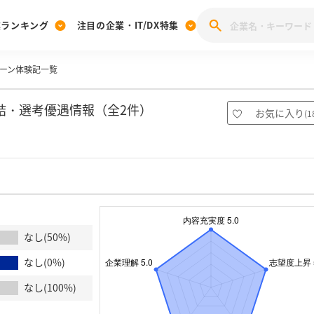
業ランキング
注目の企業・IT/DX特集
ーン体験記一覧
注目の企業特集
みんなのIT業界新卒就職人気企業ランキング
みんな
[27卒] 本選考体験記投稿キャンペーン
28卒 注目企業特集
27卒 注目企業特集
みんなのDX企業就職ブランド調査
結・選考優遇情報（全2件）
お気に入り
(
1
注目のIT・DX企業特集
28卒 IT・DX企業特集
27卒 IT・DX企業特集
28卒
みんなのIT業界新卒就職人気企業ランキング
みんな
企業研究
なし(50%)
なし(0%)
なし(100%)