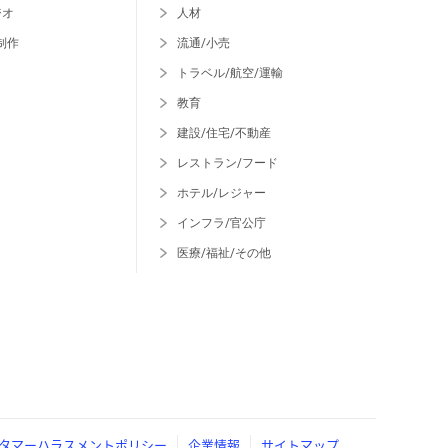
ジオ
人材
制作
流通/小売
トラベル/航空/運輸
教育
建設/住宅/不動産
レストラン/フード
ホテル/レジャー
インフラ/官公庁
医療/福祉/その他
タマーハラスメントポリシー
企業情報
サイトマップ