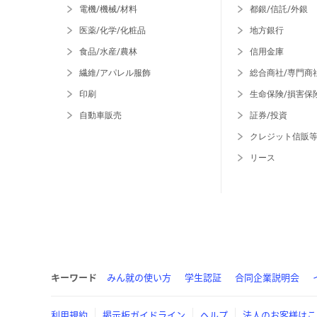
電機/機械/材料
都銀/信託/外銀
医薬/化学/化粧品
地方銀行
食品/水産/農林
信用金庫
繊維/アパレル服飾
総合商社/専門商
印刷
生命保険/損害保
自動車販売
証券/投資
クレジット信販
リース
キーワード
みん就の使い方
学生認証
合同企業説明会
利用規約
掲示板ガイドライン
ヘルプ
法人のお客様はこ