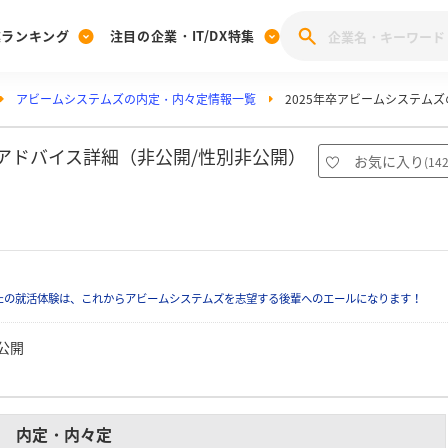
業ランキング
注目の企業・IT/DX特集
アビームシステムズの内定・内々定情報一覧
2025年卒アビームシステム
注目の企業特集
みんなのIT業界新卒就職人気企業ランキング
みんな
[27卒] 本選考体験記投稿キャンペーン
28卒 注目企業特集
27卒 注目企業特集
みんなのDX企業就職ブランド調査
、アドバイス詳細（非公開/性別非公開）
お気に入り
(
14
注目のIT・DX企業特集
28卒 IT・DX企業特集
27卒 IT・DX企業特集
28卒
みんなのIT業界新卒就職人気企業ランキング
みんな
企業研究
たの就活体験は、これからアビームシステムズを志望する後輩へのエールになります！
公開
内定・内々定