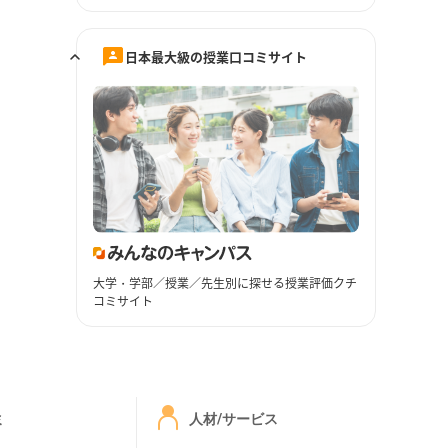
日本最大級の授業口コミサイト
大学・学部／授業／先生別に探せる授業評価クチ
コミサイト
ミ
人材/サービス