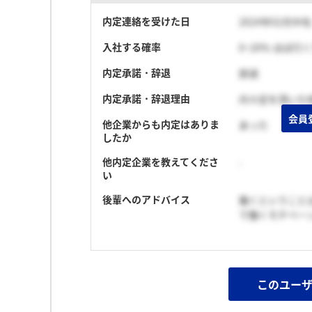
内定連絡を受けた日
2024年02月中旬
入社する確率
0~20% ほぼ行
内定承諾・辞退
辞退
内定承諾・辞退理由
内々定を頂いた
会員
他企業からも内定はありま
あった
したか
他内定企業を教えてくださ
-
い
後輩へのアドバイス
働くということ
で働くモチベー
このユー