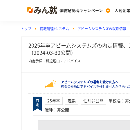
体験記投稿キャンペーン
人気企
トップ
情報処理/システム
アビームシステムズの就活情報
Post
Ranking
PickUp
投稿する
ランキングを見る
注目の企業特集
2025年卒アビームシステムズの内定情報
（2024-03-30公開）
内定承諾・辞退理由・アドバイス
Vote
投票する
アビームシステムズの選考を受けた方へ
動画で知ろう！業界・
後輩のためにアドバイスを残しませんか？あな
25年卒
理系
性別非公開
学校名
：
非
職種
：
非公開