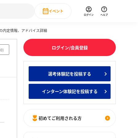
イベント
ログイン
ヘルプ
ズの内定情報、アドバイス詳細
Event
の新卒就職人気企業ランキング
みんなのインターン人気企業ランキン
直近のイベント一覧
ログイン/会員登録
20
)
もっと見る
 IT・DX現場社員インタビュー
選考体験記を投稿する
の新卒就職人気企業ランキング
みんなのインターン人気企業ランキン
インターン体験記を投稿する
初めてご利用される方