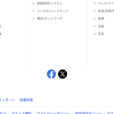
情報処理/システム
テレビ/ラ
コンサル/シンクタンク
音楽/芸能/
通信/ネットワーク
新聞
社
出版
険
広告
等
インターン
授業評価
ちら
グループ規約
プライバシーポリシー
外部送信ポリシー
カス