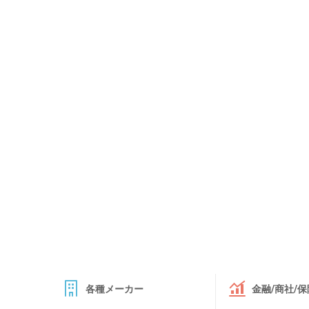
各種メーカー
金融/商社/保