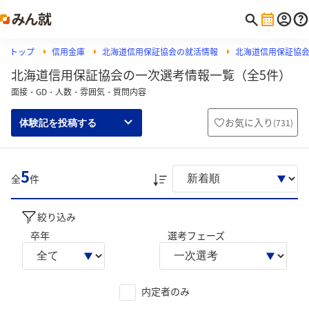
トップ
信用金庫
北海道信用保証協会の就活情報
北海道信用保証協
北海道信用保証協会の一次選考情報一覧（全5件）
面接・GD・人数・雰囲気・質問内容
お気に入り
(
731
)
体験記を投稿する
5
全
件
絞り込み
卒年
選考フェーズ
内定者のみ