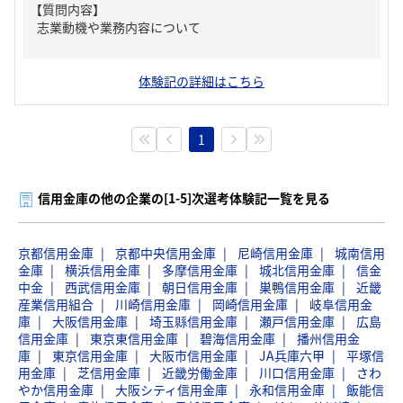
【質問内容】
志業動機や業務内容について
体験記の詳細はこちら
1
信用金庫の他の企業の[1-5]次選考体験記一覧を見る
京都信用金庫
京都中央信用金庫
尼崎信用金庫
城南信用
金庫
横浜信用金庫
多摩信用金庫
城北信用金庫
信金
中金
西武信用金庫
朝日信用金庫
巣鴨信用金庫
近畿
産業信用組合
川崎信用金庫
岡崎信用金庫
岐阜信用金
庫
大阪信用金庫
埼玉縣信用金庫
瀬戸信用金庫
広島
信用金庫
東京東信用金庫
碧海信用金庫
播州信用金
庫
東京信用金庫
大阪市信用金庫
JA兵庫六甲
平塚信
用金庫
芝信用金庫
近畿労働金庫
川口信用金庫
さわ
やか信用金庫
大阪シティ信用金庫
永和信用金庫
飯能信