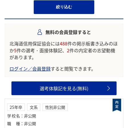
絞り込む
無料の会員登録すると
北海道信用保証協会には
488
件の掲示板書き込みのほ
か
5
件の選考・面接体験記、
2
件の内定者の志望動機
があります。
ログイン／会員登録
すると閲覧できます。
選考体験記を見る(無料)
25年卒
文系
性別非公開
学校名
：
非公開
職種
：
非公開