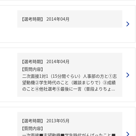
【質問内容】
二次面接1対1（15分間ぐらい）人事部の方と①志
望動機②学生時代のこと（雑談まじりで）③成績
のこと④他社選考⑤最後に一言（普段よりちょ...
【質問内容】
一次面接■志望動機■学生時代がんばったこと■