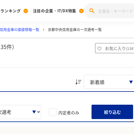
業ランキング
注目の企業・IT/DX特集
信用金庫の面接情報一覧
京都中央信用金庫の一次選考一覧
注目の企業特集
みんなのIT業界新卒就職人気企業ランキング
みんな
[27卒] 本選考体験記投稿キャンペーン
28卒 注目企業特集
27卒 注目企業特集
みんなのDX企業就職ブランド調査
35件）
お気に入り
(
138
注目のIT・DX企業特集
28卒 IT・DX企業特集
27卒 IT・DX企業特集
28卒
みんなのIT業界新卒就職人気企業ランキング
みんな
企業研究
絞り込む
内定者のみ