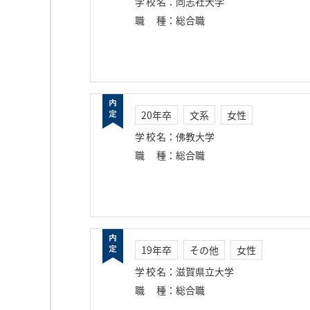
学校名
：
同志社大学
職種
：
総合職
20年卒
文系
女性
学校名
：
佛教大学
職種
：
総合職
19年卒
その他
女性
学校名
：
滋賀県立大学
職種
：
総合職