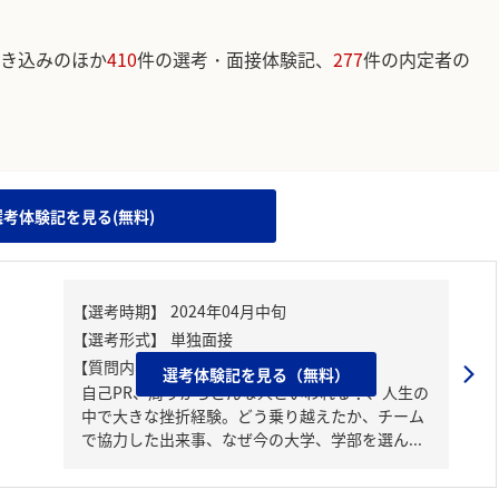
き込みのほか
410
件の選考・面接体験記、
277
件の内定者の
。
選考体験記を見る(無料)
【質問内容・課題】
選考体験記を見る（無料）
自己PR、周りからどんな人といわれる？、人生の
中で大きな挫折経験。どう乗り越えたか、チーム
で協力した出来事、なぜ今の大学、学部を選ん...