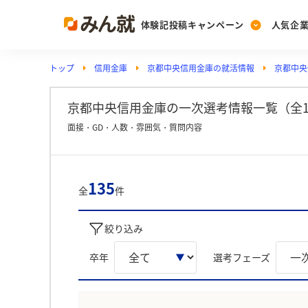
体験記投稿キャンペーン
人気企
トップ
信用金庫
京都中央信用金庫の就活情報
京都中央
Post
Ranking
PickUp
投稿する
ランキングを見る
注目の企業特集
京都中央信用金庫の一次選考情報一覧（全1
面接・GD・人数・雰囲気・質問内容
Vote
投票する
135
全
件
動画で知ろう！業界・
絞り込み
卒年
選考フェーズ