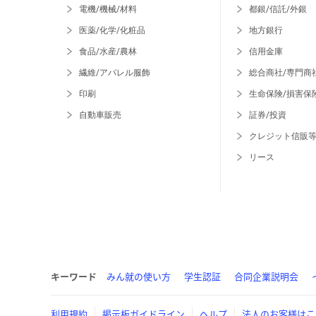
電機/機械/材料
都銀/信託/外銀
医薬/化学/化粧品
地方銀行
食品/水産/農林
信用金庫
繊維/アパレル服飾
総合商社/専門商
印刷
生命保険/損害保
自動車販売
証券/投資
クレジット信販
リース
キーワード
みん就の使い方
学生認証
合同企業説明会
利用規約
掲示板ガイドライン
ヘルプ
法人のお客様はこ