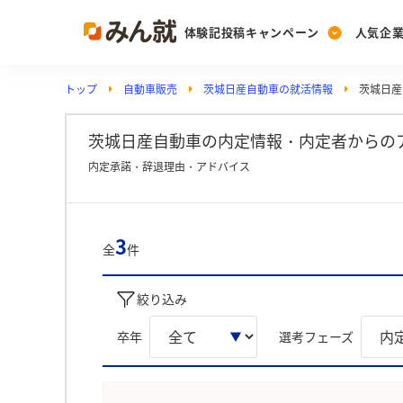
体験記投稿キャンペーン
人気企
トップ
自動車販売
茨城日産自動車の就活情報
茨城日産
Post
Ranking
PickUp
投稿する
ランキングを見る
注目の企業特集
茨城日産自動車の内定情報・内定者からの
内定承諾・辞退理由・アドバイス
Vote
投票する
3
全
件
動画で知ろう！業界・
絞り込み
卒年
選考フェーズ