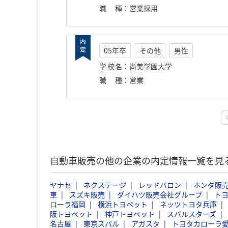
職種
：
営業採用
05年卒
その他
男性
学校名
：
尚美学園大学
職種
：
営業
自動車販売の他の企業の内定情報一覧を見
ヤナセ
ネクステージ
レッドバロン
ホンダ販
車
スズキ販売
ダイハツ販売会社グループ
ト
ローラ福岡
横浜トヨペット
ネッツトヨタ兵庫
阪トヨペット
神戸トヨペット
スバルスターズ
名古屋
東京スバル
アガスタ
トヨタカローラ