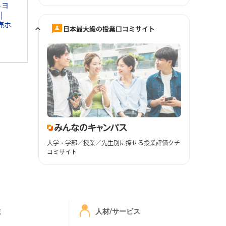
トヨ
売ホ
日本最大級の授業口コミサイト
大学・学部／授業／先生別に探せる授業評価クチ
コミサイト
ミ
人材/サービス