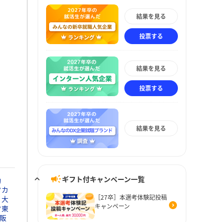
結果を見る
投票する
結果を見る
投票する
結果を見る
ギフト付キャンペーン一覧
動
タカ
［27卒］本選考体験記投稿
大
キャンペーン
タ東
販