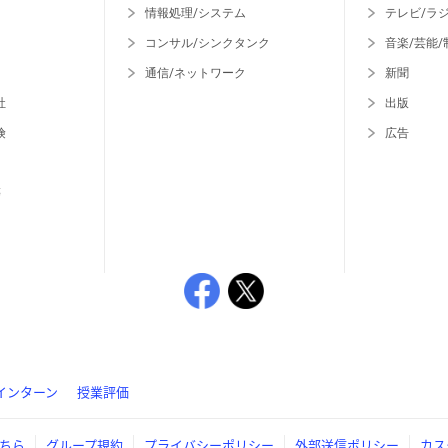
情報処理/システム
テレビ/ラ
コンサル/シンクタンク
音楽/芸能/
通信/ネットワーク
新聞
社
出版
険
広告
等
インターン
授業評価
ちら
グループ規約
プライバシーポリシー
外部送信ポリシー
カス