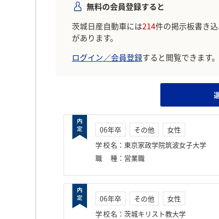
無料の会員登録すると
茨城日産自動車には
214
件の掲示板書き込
があります。
ログイン／会員登録
すると閲覧できます
06年卒
その他
女性
学校名
：
東京家政学院筑波女子大学
職種
：
営業職
06年卒
その他
女性
学校名
：
茨城キリスト教大学