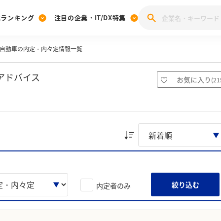
業ランキング
注目の企業・IT/DX特集
自動車の内定・内々定情報一覧
注目の企業特集
みんなのIT業界新卒就職人気企業ランキング
みんな
[27卒] 本選考体験記投稿キャンペーン
28卒 注目企業特集
27卒 注目企業特集
みんなのDX企業就職ブランド調査
アドバイス
お気に入り
(
21
注目のIT・DX企業特集
28卒 IT・DX企業特集
27卒 IT・DX企業特集
28卒
みんなのIT業界新卒就職人気企業ランキング
みんな
企業研究
絞り込む
内定者のみ