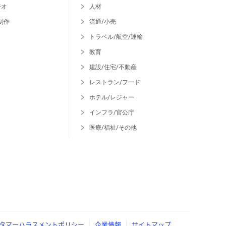
ジオ
人材
制作
流通/小売
トラベル/航空/運輸
教育
建設/住宅/不動産
レストラン/フード
ホテル/レジャー
インフラ/官公庁
医療/福祉/その他
タマーハラスメントポリシー
企業情報
サイトマップ