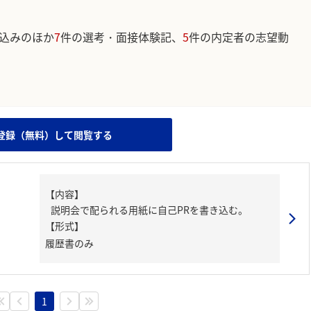
込みのほか
7
件の選考・面接体験記、
5
件の内定者の志望動
。
登録（無料）して閲覧する
【内容】
説明会で配られる用紙に自己PRを書き込む。
【形式】
履歴書のみ
1