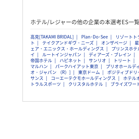
ホテル/レジャーの他の企業の本選考ES一
高見[TAKAMI BRIDAL]
Plan･Do･See
リゾートト
ト
テイクアンドギヴ・ニーズ
オンザページ
星
ェア・エニックス・ホールディングス
プリンスホテ
イ
ルートインジャパン
ディアーズ・ブレイン
帝国ホテル
ハピネット
サンリオ
トリート
マルハン
パークハイアット東京
プリオホールデ
オ・ジャパン （R）]
東京ドーム
ポジティブドリ
サンス
コーエーテクモホールディングス
ホテル
トラルスポーツ
クリスタルホテル
ブライズワー