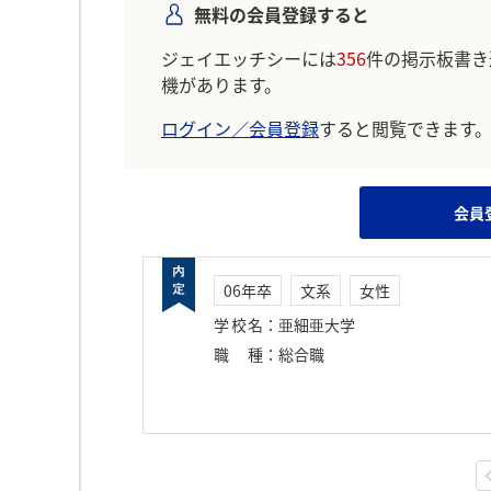
無料の会員登録すると
ジェイエッチシーには
356
件の掲示板書き
機があります。
ログイン／会員登録
すると閲覧できます
会員
06年卒
文系
女性
学校名
：
亜細亜大学
職種
：
総合職