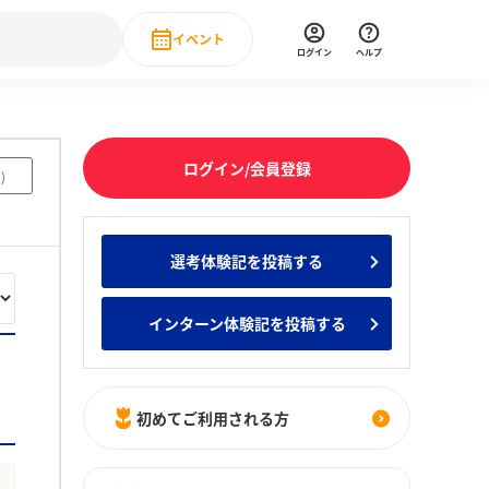
イベント
ログイン
ヘルプ
Event
の新卒就職人気企業ランキング
みんなのインターン人気企業ランキン
直近のイベント一覧
ログイン/会員登録
2
)
もっと見る
 IT・DX現場社員インタビュー
選考体験記を投稿する
の新卒就職人気企業ランキング
みんなのインターン人気企業ランキン
インターン体験記を投稿する
初めてご利用される方