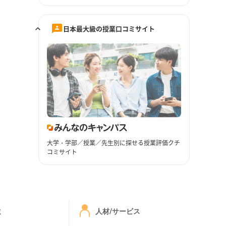
日本最大級の授業口コミサイト
大学・学部／授業／先生別に探せる授業評価クチ
コミサイト
ミ
人材/サービス