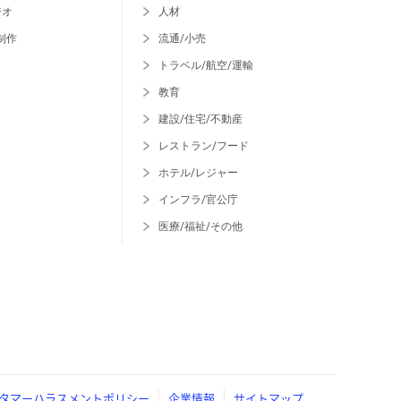
ジオ
人材
制作
流通/小売
トラベル/航空/運輸
教育
建設/住宅/不動産
レストラン/フード
ホテル/レジャー
インフラ/官公庁
医療/福祉/その他
タマーハラスメントポリシー
企業情報
サイトマップ