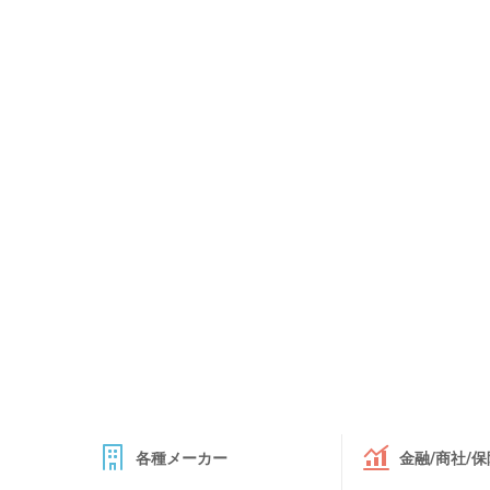
各種メーカー
金融/商社/保