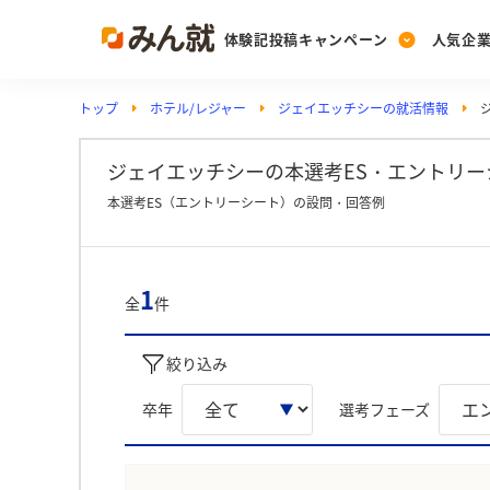
体験記投稿キャンペーン
人気企
トップ
ホテル/レジャー
ジェイエッチシーの就活情報
Post
Ranking
PickUp
投稿する
ランキングを見る
注目の企業特集
ジェイエッチシーの本選考ES・エントリーシ
本選考ES（エントリーシート）の設問・回答例
Vote
投票する
1
全
件
動画で知ろう！業界・
絞り込み
卒年
選考フェーズ