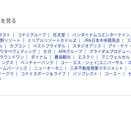
覧を見る
ラスト
コナミグループ
任天堂
バンダイナムコエンターテイン
野リゾート
ミリアルリゾートホテルズ
JRA日本中央競馬会
ス
ル
カプコン
ベストブライダル
スタジオアリス
アイ・ケイ
ワタベウェディング
セガ
APAグループ
ブライダルプロデュー
ラウンドワン
ダイナム
農協観光
エスクリ
アニヴェルセル
ィングス
ベンチャーバンク
ユー・エス・ジェイ[ユニバーサル・
ームパーソンズ
ニューオータニ
三井不動産商業マネジメント
オークラ
コナミスポーツ＆ライフ
バンプレスト
コーエー
ド