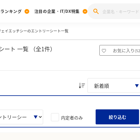
業ランキング
注目の企業・IT/DX特集
ジェイエッチシーのエントリーシート一覧
注目の企業特集
みんなのIT業界新卒就職人気企業ランキング
みんな
[27卒] 本選考体験記投稿キャンペーン
28卒 注目企業特集
27卒 注目企業特集
みんなのDX企業就職ブランド調査
ート 一覧 （全1件）
お気に入り
(
5
注目のIT・DX企業特集
28卒 IT・DX企業特集
27卒 IT・DX企業特集
28卒
みんなのIT業界新卒就職人気企業ランキング
みんな
企業研究
絞り込む
内定者のみ