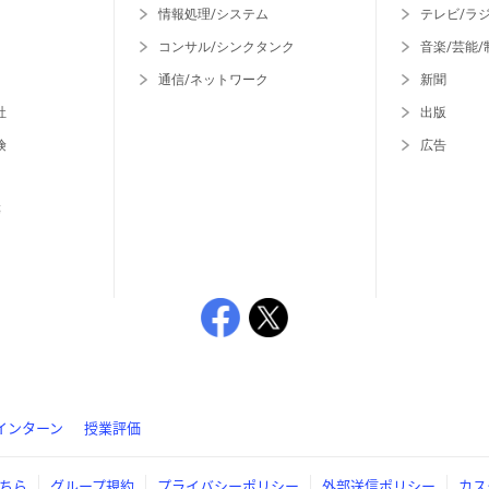
情報処理/システム
テレビ/ラ
コンサル/シンクタンク
音楽/芸能/
通信/ネットワーク
新聞
社
出版
険
広告
等
インターン
授業評価
ちら
グループ規約
プライバシーポリシー
外部送信ポリシー
カス