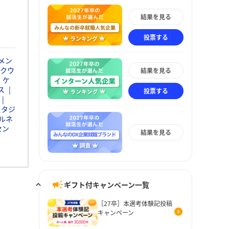
結果を見る
投票する
メン
クウ
結果を見る
・ケ
ス
投票する
スタジ
ルネ
セン
結果を見る
ギフト付キャンペーン一覧
［27卒］本選考体験記投稿
キャンペーン