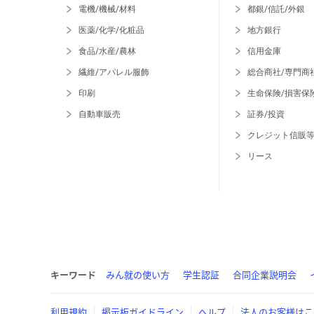
電機/機械/材料
都銀/信託/外銀
医薬/化学/化粧品
地方銀行
食品/水産/農林
信用金庫
繊維/アパレル服飾
総合商社/専門商
印刷
生命保険/損害保
自動車販売
証券/投資
クレジット信販
リース
キーワード
みん就の使い方
学生認証
合同企業説明会
利用規約
掲示板ガイドライン
ヘルプ
法人のお客様はこ