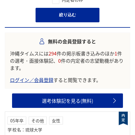
絞り込む
無料の会員登録すると
沖縄タイムスには
294
件の掲示板書き込みのほか
1
件
の選考・面接体験記、
0
件の内定者の志望動機があり
ます。
ログイン／会員登録
すると閲覧できます。
選考体験記を見る(無料)
05年卒
その他
女性
学校名
：
琉球大学