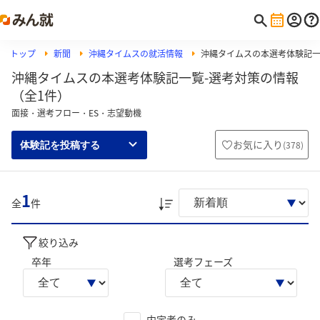
トップ
新聞
沖縄タイムスの就活情報
沖縄タイムスの本選考体験記
沖縄タイムスの本選考体験記一覧-選考対策の情報
（全1件）
面接・選考フロー・ES・志望動機
お気に入り
(
378
)
体験記を投稿する
1
全
件
絞り込み
卒年
選考フェーズ
内定者のみ