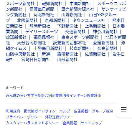
スポーツ新聞社
報知新聞社
中国新聞社
スポーツニッポ
ン新聞社
信濃毎日新聞
読売新聞大阪本社
サンケイリビ
ング新聞社
河北新報社
山陽新聞社
山日YBSグルー
プ
北國新聞社
京都新聞社
タウンニュース社
熊本日
日新聞社
静岡新聞社
下野新聞社
上毛新聞社
日本農
業新聞
デイリースポーツ
交通新聞社
神奈川新聞社
琉球新報社
福島民報社
東京スポーツ新聞社
北日本新聞
社
大分合同新聞社
読売新聞西部本社
愛媛新聞社
沖
縄タイムス
十勝毎日新聞社
岐阜新聞社
奈良新聞社
山陰中央新報社
新通
繊研新聞社
佐賀新聞社
岩手日
報社
宮崎日日新聞社
山形新聞社
キーワード
みん就の使い方
学生認証
合同企業説明会
インターン
授業評価
利用規約
掲示板ガイドライン
ヘルプ
広告掲載
グループ規約
プライバシーポリシー
外部送信ポリシー
カスタマーハラスメントポリシー
企業情報
サイトマップ