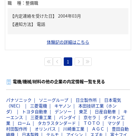
職種
：
整備職
【内定連絡を受けた日】
2004年03月
【通知方法】
電話
体験記の詳細はこちら
1
電機/機械/材料の他の企業の内定情報一覧を見る
パナソニック
ソニーグループ
日立製作所
日本電気
（NEC）
三菱電機
キヤノン
本田技研工業（ホン
ダ）
トヨタ自動車
デンソー
東芝
日産自動車
キ
ーエンス
三菱重工業
バンダイ
京セラ
ダイキン工
業
ローム
タカラスタンダード
ＴＯＴＯ
マツダ
村田製作所
オリンパス
川崎重工業
ＡＧＣ
豊田自動
織機
日本製鉄
テルモ
アイシン
スズキ
富士フイ