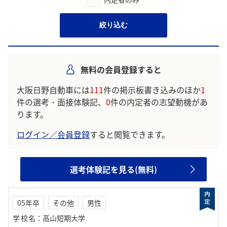
絞り込む
無料の会員登録すると
大阪日野自動車には
111
件の掲示板書き込みのほか
1
件の選考・面接体験記、
0
件の内定者の志望動機があ
ります。
ログイン／会員登録
すると閲覧できます。
選考体験記を見る(無料)
05年卒
その他
男性
学校名
：
高山短期大学