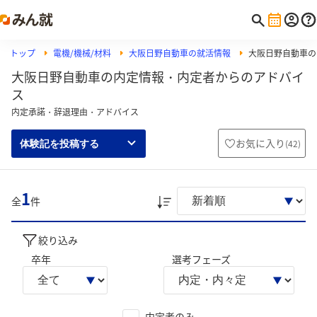
トップ
電機/機械/材料
大阪日野自動車の就活情報
大阪日野自動車の
大阪日野自動車の内定情報・内定者からのアドバイ
ス
内定承諾・辞退理由・アドバイス
お気に入り
(
42
)
体験記を投稿する
1
全
件
絞り込み
卒年
選考フェーズ
内定者のみ