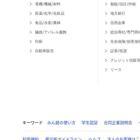
電機/機械/材料
都銀/信託/外銀
医薬/化学/化粧品
地方銀行
食品/水産/農林
信用金庫
繊維/アパレル服飾
総合商社/専門商
印刷
生命保険/損害保
自動車販売
証券/投資
クレジット信販
リース
キーワード
みん就の使い方
学生認証
合同企業説明会
利用規約
掲示板ガイドライン
ヘルプ
法人のお客様はこ