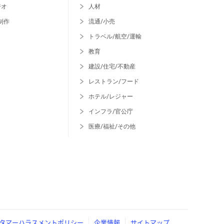
ジオ
人材
制作
流通/小売
トラベル/航空/運輸
教育
建設/住宅/不動産
レストラン/フード
ホテル/レジャー
インフラ/官公庁
医療/福祉/その他
タマーハラスメントポリシー
企業情報
サイトマップ