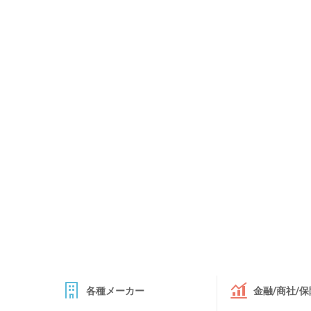
各種メーカー
金融/商社/保