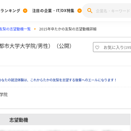
業ランキング
注目の企業・IT/DX特集
友梨の志望動機一覧
2015年卒たかの友梨の志望動機詳細
注目の企業特集
みんなのIT業界新卒就職人気企業ランキング
みんな
[27卒] 本選考体験記投稿キャンペーン
28卒 注目企業特集
27卒 注目企業特集
みんなのDX企業就職ブランド調査
京都市大学大学院/男性）（公開）
お気に入り
(
19
注目のIT・DX企業特集
28卒 IT・DX企業特集
27卒 IT・DX企業特集
28卒
みんなのIT業界新卒就職人気企業ランキング
みんな
あなたの就活体験は、これからたかの友梨を志望する後輩へのエールになります！
企業研究
学院
志望動機