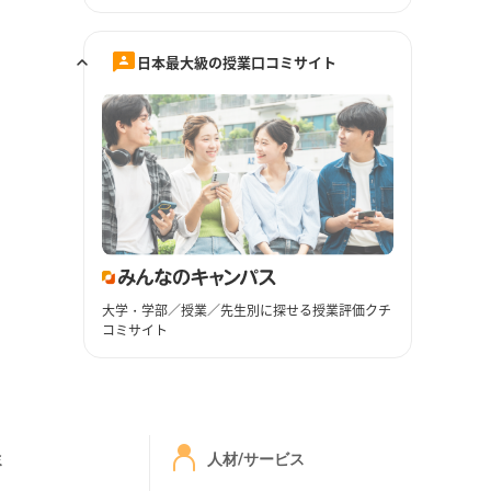
日本最大級の授業口コミサイト
大学・学部／授業／先生別に探せる授業評価クチ
コミサイト
ミ
人材/サービス