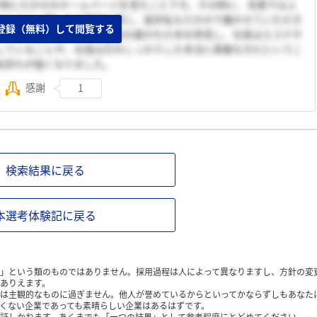
の時にたかののホームページを見たことです。その時に、言葉では上
やエステに関しての愛情を感じ、是非私もたかので働かせていただき
登録（無料）して閲覧する
た。その後、資料請求や社長の書かれた本を拝見し、社長はエステや
していることや、社長は芯のしっかりした本当に素敵な方だというこ
気持ちが強くなりました。
感謝
1
検索結果に戻る
本選考体験記に戻る
」という類のものではありません。採用過程は人によって異なりますし、方針の変
ありえます。
は主観的なものに過ぎません。他人が誉めているからといってかならずしもあなた
くない企業であっても素晴らしい企業はあるはずです。