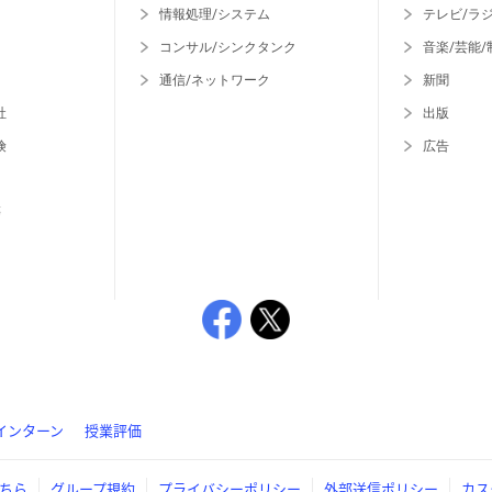
情報処理/システム
テレビ/ラ
コンサル/シンクタンク
音楽/芸能/
通信/ネットワーク
新聞
社
出版
険
広告
等
インターン
授業評価
ちら
グループ規約
プライバシーポリシー
外部送信ポリシー
カス