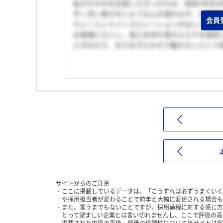
私がたかのを志望したきっかけは、高校1年生
手く言い表せないような心の温かみや、お客様
会員
たい！というインスピレーションがはしりまし
お客様にたいし、真心を持ち真のエステを提供
とがわかり、ますますたかので働きたいという
サイトからのご注意
ここに掲載しているデータは、「こうすれば必ずうまくいく
や採用担当者が変わることで前年と大幅に変更される場合も
また、言うまでもないことですが、採用過程に対する感じ方
とって望ましい企業とは言い切れませんし、ここで評価の高