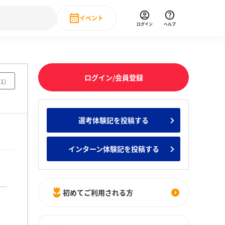
イベント
ログイン
ヘルプ
Event
の新卒就職人気企業ランキング
みんなのインターン人気企業ランキン
直近のイベント一覧
ログイン/会員登録
51
)
もっと見る
 IT・DX現場社員インタビュー
選考体験記を投稿する
の新卒就職人気企業ランキング
みんなのインターン人気企業ランキン
インターン体験記を投稿する
初めてご利用される方