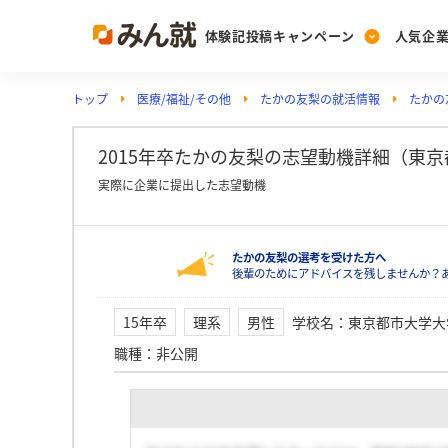
体験記投稿キャンペーン
人気企
トップ
医療/福祉/その他
たかの友梨の就活情報
たかの
Post
Ranking
PickUp
投稿する
ランキングを見る
注目の企業特集
2015年卒たかの友梨の志望動機詳細（東
実際に企業に提出した志望動機
Vote
たかの友梨の選考を受けた方へ
投票する
後輩のためにアドバイスを残しませんか？
動画で知ろう！業界・
15年卒
理系
男性
学校名
：
東京都市大学大
職種
：
非公開