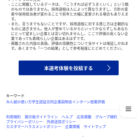
ここに掲載しているデータは、「こうすれば必ずうまくいく」という類
のものではありません。採用過程は人によって異なりますし、方針の変
更や採用担当者が変わることで前年と大幅に変更される場合もありえま
す。
また、言うまでもないことですが、採用過程に対する感じ方は主観的な
ものに過ぎません。他人が誉めているからといってかならずしもあなた
にとって望ましい企業とは言い切れませんし、ここで評価の高くない企
業であっても素晴らしい企業はあるはずです。
掲載された内容の真偽、評価の信頼性について当サイトは保証しかねま
す。あくまでも「一つの結果」として参考程度にとどめてください。
本選考体験を投稿する
キーワード
みん就の使い方
学生認証
合同企業説明会
インターン
授業評価
利用規約
掲示板ガイドライン
ヘルプ
広告掲載
グループ規約
プライバシーポリシー
外部送信ポリシー
カスタマーハラスメントポリシー
企業情報
サイトマップ