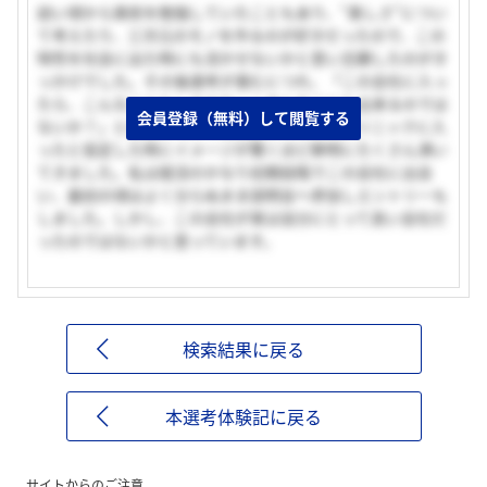
幼い頃から美術を勉強していたこともあり、“美しさ”につい
て考えたり、三次元のモノを作るのが好きだったので、この
特性を社会に出た時にも活かせないかと思い志願したのがき
っかけでした。その後選考が進むにつれ、「この会社に入っ
たら、こんなこともしてみたい！あんなことも出来るのでは
会員登録（無料）して閲覧する
ないか？」と自分がたかの友梨ビューティークリニックに入
ったと仮定した時にイメージが驚くほど鮮明にたくさん沸い
てきました。私は就活のかなり初期段階でこの会社に出会
い、最初の頃はよく分らぬまま説明会へ参加しエントリーも
しました。しかし、この会社が実は自分にとって良い会社だ
ったのではないかと思っています。
検索結果に戻る
本選考体験記に戻る
サイトからのご注意