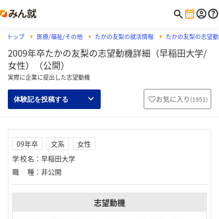
トップ
医療/福祉/その他
たかの友梨の就活情報
たかの友梨の志望動
2009年卒たかの友梨の志望動機詳細（早稲田大学/
女性）（公開）
実際に企業に提出した志望動機
お気に入り
(
1951
)
体験記を投稿する
09年卒
文系
女性
学校名
：
早稲田大学
職種
：
非公開
志望動機