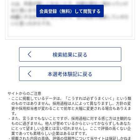
人は、外見が美しくなることで、内面も明るく変わっていけ
ると思います。
会員登録（無料）して閲覧する
綺麗にするお手伝いをしながら、自分自身も成長していきた
いと思ったからです。
検索結果に戻る
本選考体験記に戻る
サイトからのご注意
ここに掲載しているデータは、「こうすれば必ずうまくいく」という類
のものではありません。採用過程は人によって異なりますし、方針の変
更や採用担当者が変わることで前年と大幅に変更される場合もありえま
す。
また、言うまでもないことですが、採用過程に対する感じ方は主観的な
ものに過ぎません。他人が誉めているからといってかならずしもあなた
にとって望ましい企業とは言い切れませんし、ここで評価の高くない企
業であっても素晴らしい企業はあるはずです。
掲載された内容の真偽、評価の信頼性について当サイトは保証しかねま