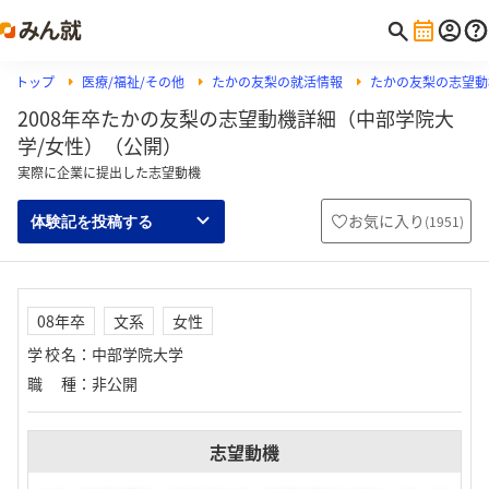
トップ
医療/福祉/その他
たかの友梨の就活情報
たかの友梨の志望動
2008年卒たかの友梨の志望動機詳細（中部学院大
学/女性）（公開）
実際に企業に提出した志望動機
お気に入り
(
1951
)
体験記を投稿する
08年卒
文系
女性
学校名
：
中部学院大学
職種
：
非公開
志望動機