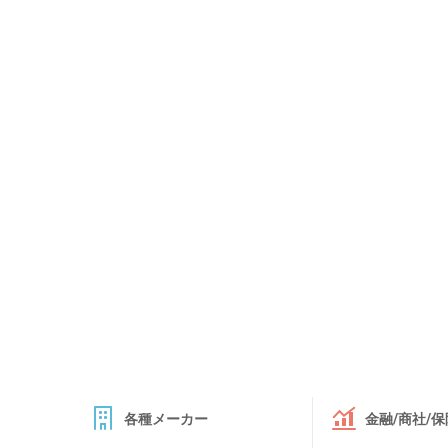
各種メーカー
金融/商社/保