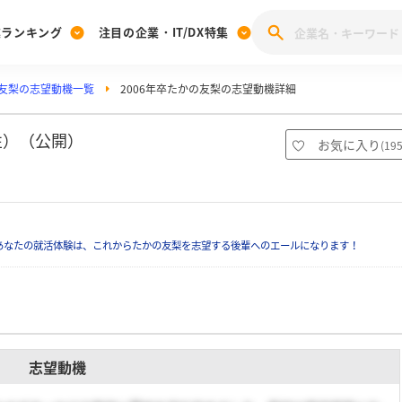
業ランキング
注目の企業・IT/DX特集
友梨の志望動機一覧
2006年卒たかの友梨の志望動機詳細
注目の企業特集
みんなのIT業界新卒就職人気企業ランキング
みんな
[27卒] 本選考体験記投稿キャンペーン
28卒 注目企業特集
27卒 注目企業特集
みんなのDX企業就職ブランド調査
性）（公開）
お気に入り
(
19
注目のIT・DX企業特集
28卒 IT・DX企業特集
27卒 IT・DX企業特集
28卒
みんなのIT業界新卒就職人気企業ランキング
みんな
あなたの就活体験は、これからたかの友梨を志望する後輩へのエールになります！
企業研究
志望動機