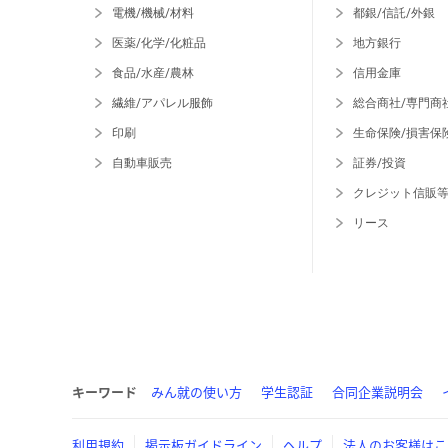
電機/機械/材料
都銀/信託/外銀
医薬/化学/化粧品
地方銀行
食品/水産/農林
信用金庫
繊維/アパレル服飾
総合商社/専門商
印刷
生命保険/損害保
自動車販売
証券/投資
クレジット信販
リース
キーワード
みん就の使い方
学生認証
合同企業説明会
利用規約
掲示板ガイドライン
ヘルプ
法人のお客様はこ