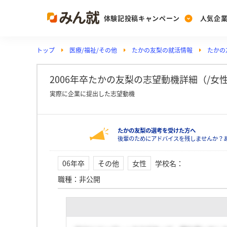
体験記投稿キャンペーン
人気企
トップ
医療/福祉/その他
たかの友梨の就活情報
たかの
Post
Ranking
PickUp
投稿する
ランキングを見る
注目の企業特集
2006年卒たかの友梨の志望動機詳細（/女
実際に企業に提出した志望動機
Vote
たかの友梨の選考を受けた方へ
投票する
後輩のためにアドバイスを残しませんか？
動画で知ろう！業界・
06年卒
その他
女性
学校名
：
職種
：
非公開