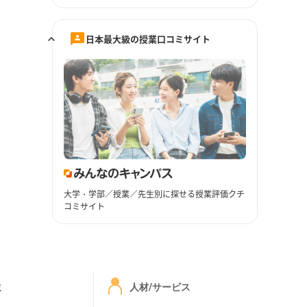
日本最大級の授業口コミサイト
大学・学部／授業／先生別に探せる授業評価クチ
コミサイト
ミ
人材/サービス