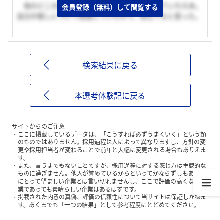
他のどこの企業よりも『癒し』に重点を置いていたため。
会員登録（無料）して閲覧する
自分が癒しについて勉強していたので、役立てると思った。
検索結果に戻る
本選考体験記に戻る
サイトからのご注意
ここに掲載しているデータは、「こうすれば必ずうまくいく」という類
のものではありません。採用過程は人によって異なりますし、方針の変
更や採用担当者が変わることで前年と大幅に変更される場合もありえま
す。
また、言うまでもないことですが、採用過程に対する感じ方は主観的な
ものに過ぎません。他人が誉めているからといってかならずしもあなた
にとって望ましい企業とは言い切れませんし、ここで評価の高くない企
業であっても素晴らしい企業はあるはずです。
掲載された内容の真偽、評価の信頼性について当サイトは保証しかねま
す。あくまでも「一つの結果」として参考程度にとどめてください。