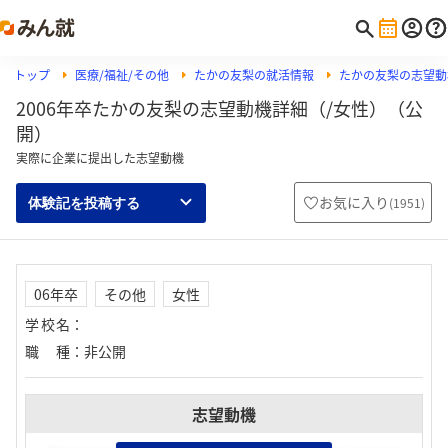
トップ
医療/福祉/その他
たかの友梨の就活情報
たかの友梨の志望動
2006年卒たかの友梨の志望動機詳細（/女性）（公
開）
実際に企業に提出した志望動機
お気に入り
(
1951
)
体験記を投稿する
06年卒
その他
女性
学校名
：
職種
：
非公開
志望動機