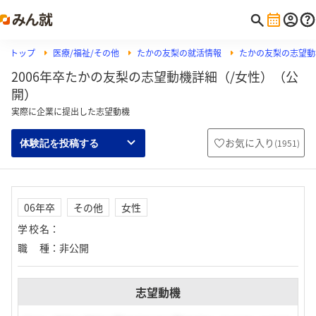
トップ
医療/福祉/その他
たかの友梨の就活情報
たかの友梨の志望動
2006年卒たかの友梨の志望動機詳細（/女性）（公
開）
実際に企業に提出した志望動機
お気に入り
(
1951
)
体験記を投稿する
06年卒
その他
女性
学校名
：
職種
：
非公開
志望動機