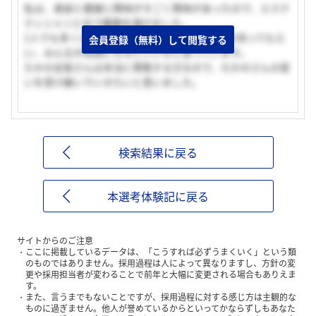
私は、美容と健康に興味がすごく興味があったので、エステ
ティシャンとゆう職業を選びました。
1人でも多くの女性のみんなに美しくなる喜びを知ってもら
会員登録（無料）して閲覧する
い、みんなが笑顔になるといいなと思っています。
たかの友梨さんは本当に尊敬する方なので、たかのさんの思
いを受け継いでいきたいと思いました。
検索結果に戻る
本選考体験記に戻る
サイトからのご注意
ここに掲載しているデータは、「こうすれば必ずうまくいく」という類
のものではありません。採用過程は人によって異なりますし、方針の変
更や採用担当者が変わることで前年と大幅に変更される場合もありえま
す。
また、言うまでもないことですが、採用過程に対する感じ方は主観的な
ものに過ぎません。他人が誉めているからといってかならずしもあなた