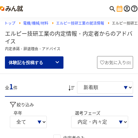
トップ
電機/機械/材料
エルピー技研工業の就活情報
エルピー技研工
エルピー技研工業の内定情報・内定者からのアドバ
イス
内定承諾・辞退理由・アドバイス
お気に入り
(
0
)
体験記を投稿する
1
全
件
絞り込み
卒年
選考フェーズ
内定者のみ