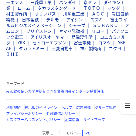
ーエンス
三菱重工業
バンダイ
京セラ
ダイキン工
業
ローム
タカラスタンダード
ＴＯＴＯ
マツダ
村田製作所
オリンパス
川崎重工業
ＡＧＣ
豊田自動
織機
日本製鉄
テルモ
アイシン
スズキ
富士フイ
ルムビジネスイノベーション
シャープ
ＳＵＢＡＲＵ
オ
ムロン
ブリヂストン
ヤマハ発動機
リコー
パナソニ
ック電工
アイリスオーヤマ
島津製作所
コニカミノル
タ
YKK
セイコーエプソン
富士電機
コマツ
YKK
AP
タカラトミー
三菱自動車
神戸製鋼所
コクヨ
ＩＨＩ
キーワード
みん就の使い方
学生認証
合同企業説明会
インターン
授業評価
利用規約
掲示板ガイドライン
ヘルプ
広告掲載
グループ規約
プライバシーポリシー
外部送信ポリシー
カスタマーハラスメントポリシー
企業情報
サイトマップ
表示モード
モバイル
PC