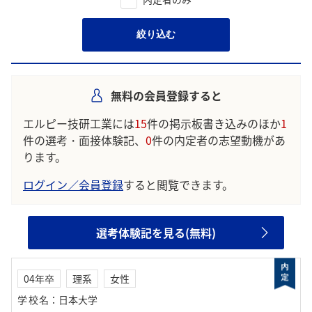
絞り込む
無料の会員登録すると
エルピー技研工業には
15
件の掲示板書き込みのほか
1
件の選考・面接体験記、
0
件の内定者の志望動機があ
ります。
ログイン／会員登録
すると閲覧できます。
選考体験記を見る(無料)
04年卒
理系
女性
学校名
：
日本大学